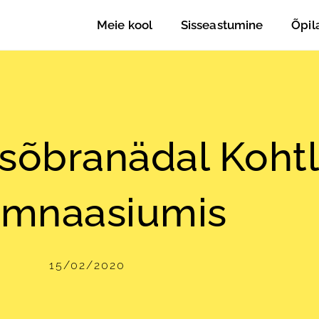
Meie kool
Sisseastumine
Õpil
 sõbranädal Koht
mnaasiumis
15/02/2020