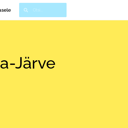
asele
la-Järve