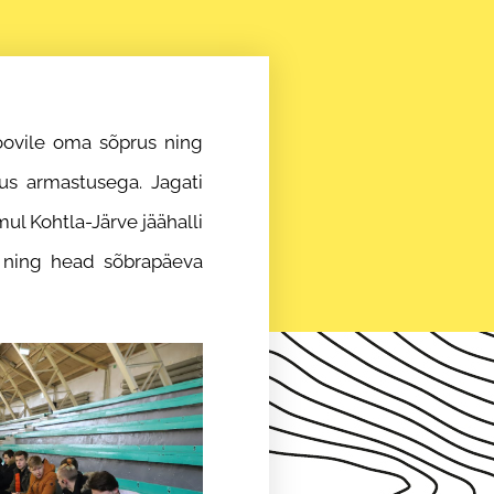
roovile oma sõprus ning
tus armastusega. Jagati
mul Kohtla-Järve jäähalli
le ning head sõbrapäeva