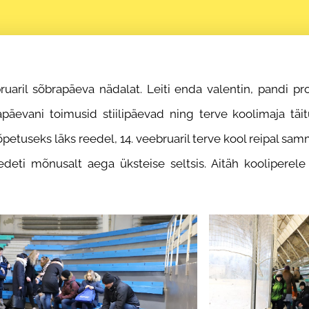
bruaril sõbrapäeva nädalat. Leiti enda valentin, pandi p
päevani toimusid stiilipäevad ning terve koolimaja täi
õpetuseks läks reedel, 14. veebruaril terve kool reipal sam
veedeti mõnusalt aega üksteise seltsis. Aitäh koolipere