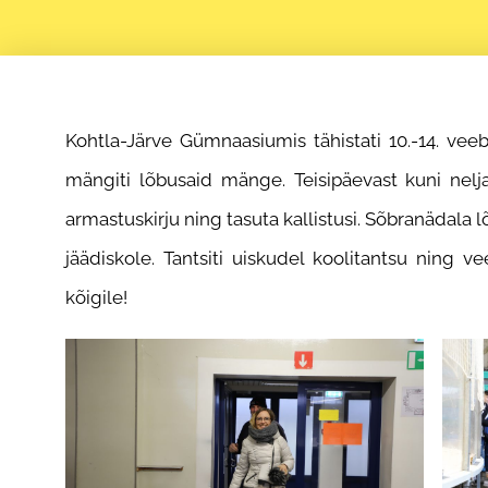
Kohtla-Järve Gümnaasiumis tähistati 10.-14. vee
mängiti lõbusaid mänge. Teisipäevast kuni nelja
armastuskirju ning tasuta kallistusi. Sõbranädala l
jäädiskole. Tantsiti uiskudel koolitantsu ning 
kõigile!