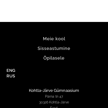
Meie kool
Sisseastumine
Õpilasele
ENG
RUS
Kohtla-Järve Gümnaasium
Pärna tn 47
30326 Kohtla-Järve
Eesti