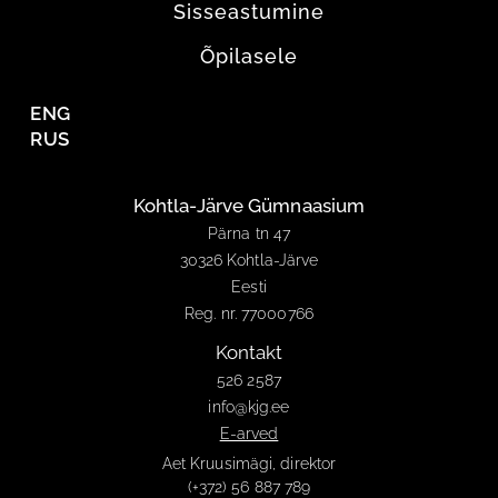
Sisseastumine
Õpilasele
ENG
RUS
Kohtla-Järve Gümnaasium
Pärna tn 47
30326 Kohtla-Järve
Eesti
Reg. nr. 77000766
Kontakt
526 2587
info@kjg.ee
E-arved
Aet Kruusimägi, direktor
(+372) 56 887 789