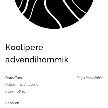
Koolipere
advendihommik
Date/Time
Map Unavailable
Date(s) - 02/12/2019
08:00 - 08:15
Location