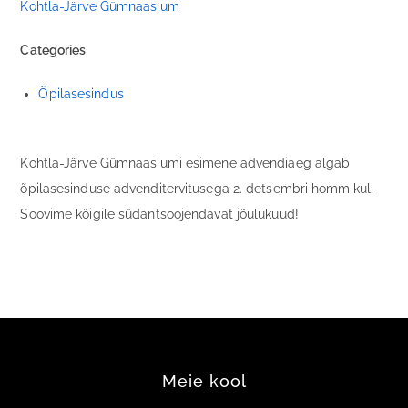
Kohtla-Järve Gümnaasium
Categories
Õpilasesindus
Kohtla-Järve Gümnaasiumi esimene advendiaeg algab
õpilasesinduse advenditervitusega 2. detsembri hommikul.
Soovime kõigile südantsoojendavat jõulukuud!
Meie kool