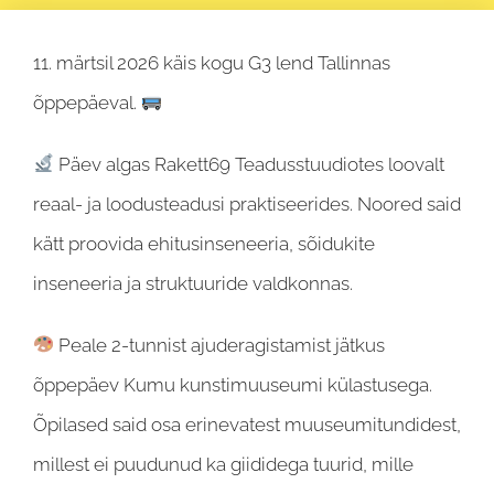
11. märtsil 2026 käis kogu G3 lend Tallinnas
õppepäeval.
Päev algas Rakett69 Teadusstuudiotes loovalt
reaal- ja loodusteadusi praktiseerides. Noored said
kätt proovida ehitusinseneeria, sõidukite
inseneeria ja struktuuride valdkonnas.
Peale 2-tunnist ajuderagistamist jätkus
õppepäev Kumu kunstimuuseumi külastusega.
Õpilased said osa erinevatest muuseumitundidest,
millest ei puudunud ka giididega tuurid, mille