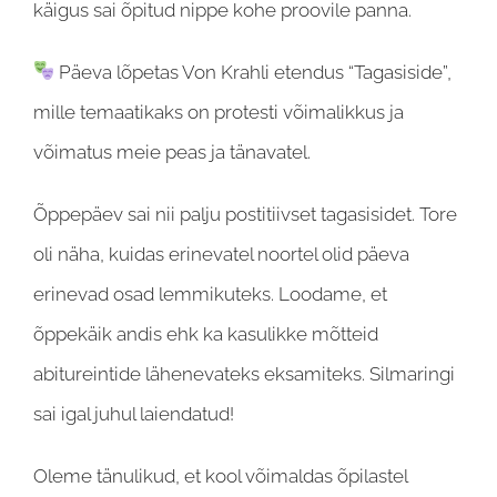
käigus sai õpitud nippe kohe proovile panna.
Päeva lõpetas Von Krahli etendus “Tagasiside”,
mille temaatikaks on protesti võimalikkus ja
võimatus meie peas ja tänavatel.
Õppepäev sai nii palju postitiivset tagasisidet. Tore
oli näha, kuidas erinevatel noortel olid päeva
erinevad osad lemmikuteks. Loodame, et
õppekäik andis ehk ka kasulikke mõtteid
abitureintide lähenevateks eksamiteks. Silmaringi
sai igal juhul laiendatud!
Oleme tänulikud, et kool võimaldas õpilastel