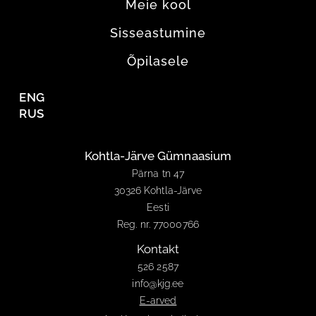
Meie kool
Sisseastumine
Õpilasele
ENG
RUS
Kohtla-Järve Gümnaasium
Pärna tn 47
30326 Kohtla-Järve
Eesti
Reg. nr. 77000766
Kontakt
526 2587
info@kjg.ee
E-arved