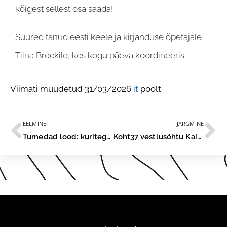
kõigest sellest osa saada!
Suured tänud eesti keele ja kirjanduse õpetajale
Tiina Brockile, kes kogu päeva koordineeris.
Viimati muudetud 31/03/2026
it
poolt
EELMINE
JÄRGMINE
Tumedad lood: kuritegevus kirjanduses ja päriselus
Koht37 vestlusõhtu Kait Kaarel Pussiga