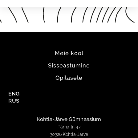
Meie kool
Sisseastumine
Õpilasele
ENG
RUS
Kohtla-Järve Gümnaasium
Pärna tn 47
30326 Kohtla-Järve