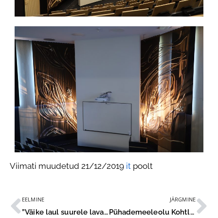
Viimati muudetud 21/12/2019
it
poolt
EELMINE
JÄRGMINE
”Väike laul suurele lavale” täitis Jõhvi Kontserdimaja emotsioonidega
Pühademeeleolu Kohtla-Järve Gümnaasiumis