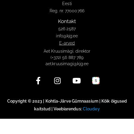
Eesti
Reg. nr. 77000766
Kontakt
526 2587
info@kjg.ee
E-arved
Aet Kruusimägi, direktor
(+372) 56 887 789
aet.kruusimagi@kjg.ee
Copyright © 2023 | Kohtla-Järve Gümnaasium | Kõik õigused
kaitstud | Veebiarendus:
Cloudey