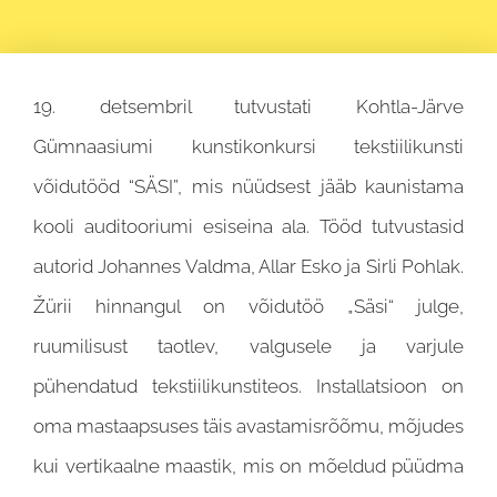
19. detsembril tutvustati Kohtla-Järve
Gümnaasiumi kunstikonkursi tekstiilikunsti
võidutööd “SÄSI”, mis nüüdsest jääb kaunistama
kooli auditooriumi esiseina ala. Tööd tutvustasid
autorid Johannes Valdma, Allar Esko ja Sirli Pohlak.
Žürii hinnangul on võidutöö „Säsi“ julge,
ruumilisust taotlev, valgusele ja varjule
pühendatud tekstiilikunstiteos. Installatsioon on
oma mastaapsuses täis avastamisrõõmu, mõjudes
kui vertikaalne maastik, mis on mõeldud püüdma