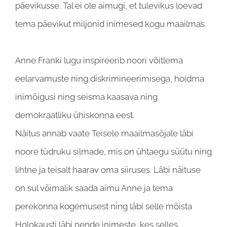
päevikusse. Tal ei ole aimugi, et tulevikus loevad
tema päevikut miljonid inimesed kogu maailmas.
Anne Franki lugu inspireerib noori võitlema
eelarvamuste ning diskrimineerimisega, hoidma
inimõigusi ning seisma kaasava ning
demokraatliku ühiskonna eest.
Näitus annab vaate Teisele maailmasõjale läbi
noore tüdruku silmade, mis on ühtaegu süütu ning
lihtne ja teisalt haarav oma siiruses. Läbi näituse
on sul võimalik saada aimu Anne ja tema
perekonna kogemusest ning läbi selle mõista
Holokausti läbi nende inimeste, kes selles