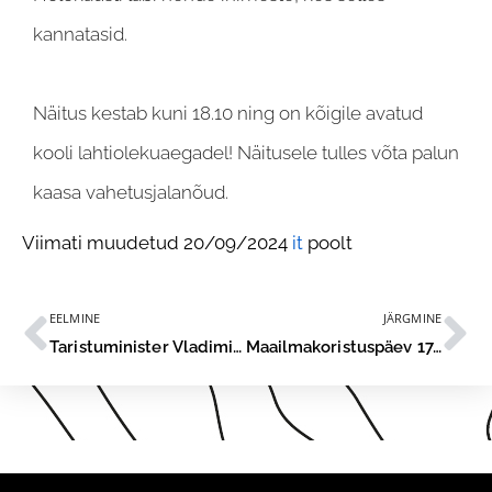
kannatasid.
Näitus kestab kuni 18.10 ning on kõigile avatud
kooli lahtiolekuaegadel! Näitusele tulles võta palun
kaasa vahetusjalanõud.
Viimati muudetud 20/09/2024
it
poolt
EELMINE
JÄRGMINE
Taristuminister Vladimir Svet´i külastus
Maailmakoristuspäev 17.09.2024