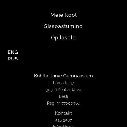
Meie kool
Sisseastumine
Õpilasele
ENG
RUS
Kohtla-Järve Gümnaasium
Pärna tn 47
30326 Kohtla-Järve
Eesti
Reg. nr. 77000766
Kontakt
526 2587
info@kjg.ee