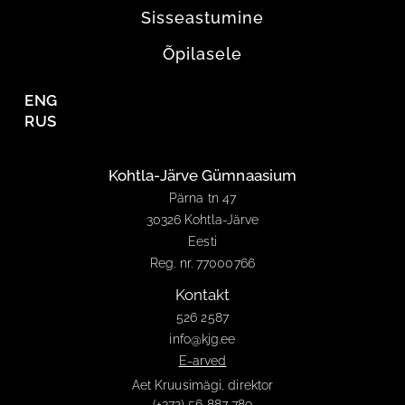
Sisseastumine
Õpilasele
ENG
RUS
Kohtla-Järve Gümnaasium
Pärna tn 47
30326 Kohtla-Järve
Eesti
Reg. nr. 77000766
Kontakt
526 2587
info@kjg.ee
E-arved
Aet Kruusimägi, direktor
(+372) 56 887 789