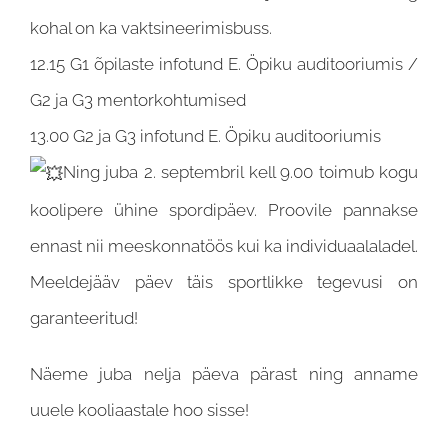
kohal on ka vaktsineerimisbuss.
12.15 G1 õpilaste infotund E. Öpiku auditooriumis /
G2 ja G3 mentorkohtumised
13.00 G2 ja G3 infotund E. Öpiku auditooriumis
Ning juba 2. septembril kell 9.00 toimub kogu
koolipere ühine spordipäev. Proovile pannakse
ennast nii meeskonnatöös kui ka individuaalaladel.
Meeldejääv päev täis sportlikke tegevusi on
garanteeritud!
Näeme juba nelja päeva pärast ning anname
uuele kooliaastale hoo sisse!