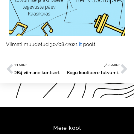
Viimati muudetud 30/08/2021
it
poolt
EELMINE
JÄRGMINE
DB4 viimane kontsert
Kogu koolipere tutvumispäev 2021
Meie kool