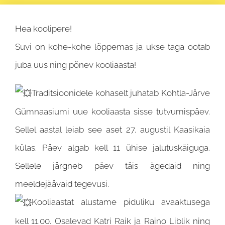
Hea koolipere!
Suvi on kohe-kohe lõppemas ja ukse taga ootab
juba uus ning põnev kooliaasta!
Traditsioonidele kohaselt juhatab Kohtla-Järve
Gümnaasiumi uue kooliaasta sisse tutvumispäev.
Sellel aastal leiab see aset 27. augustil Kaasikaia
külas. Päev algab kell 11 ühise jalutuskäiguga.
Sellele järgneb päev täis ägedaid ning
meeldejäävaid tegevusi.
Kooliaastat alustame piduliku avaaktusega
kell 11.00. Osalevad Katri Raik ja Raino Liblik ning