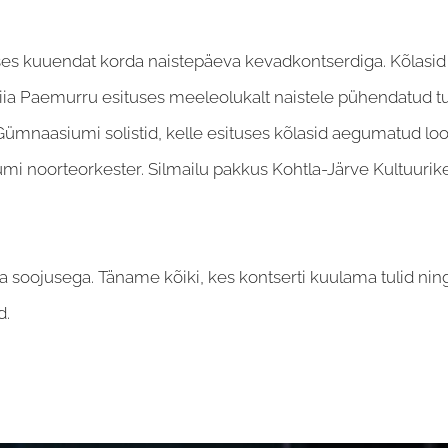
kuses kuuendat korda naistepäeva kevadkontserdiga. Kõlasi
i Piia Paemurru esituses meeleolukalt naistele pühendatud t
 Gümnaasiumi solistid, kelle esituses kõlasid aegumatud lo
i noorteorkester. Silmailu pakkus Kohtla-Järve Kultuurik
ja soojusega. Täname kõiki, kes kontserti kuulama tulid ni
d.