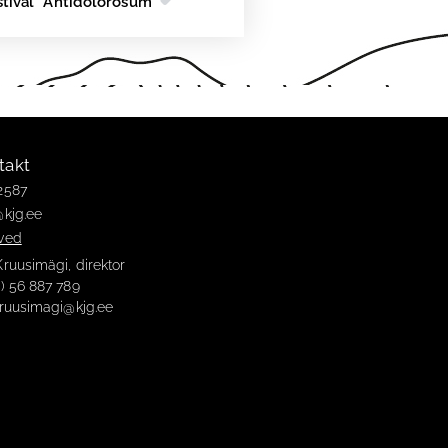
stival “Antidolorosum”
takt
2587
@kjg.ee
ved
Kruusimägi, direktor
2) 56 887 789
kruusimagi@kjg.ee