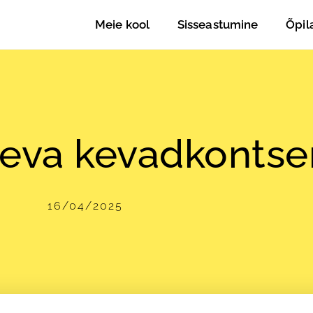
Meie kool
Sisseastumine
Õpil
eva kevadkontse
16/04/2025