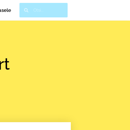
asele
rt