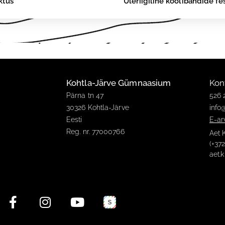
ktus
Üleriigiline koolibändide fe
Kohtla-Järve Gümnaasium
Kon
Pärna tn 47
526 
30326 Kohtla-Järve
info
Eesti
E-ar
Reg. nr. 77000766
Aet 
(+37
aet.