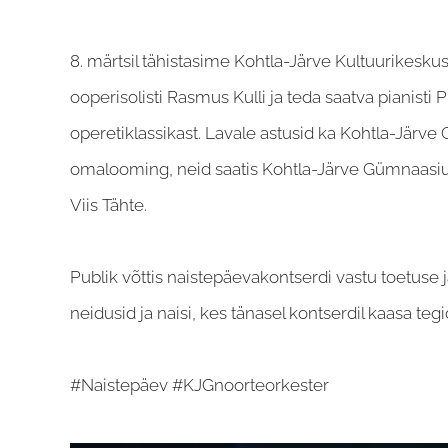
8. märtsil tähistasime Kohtla-Järve Kultuurikes
ooperisolisti Rasmus Kulli ja teda saatva pianist
operetiklassikast. Lavale astusid ka Kohtla-Järve
omalooming, neid saatis Kohtla-Järve Gümnaasium
Viis Tähte.
Publik võttis naistepäevakontserdi vastu toetuse 
neidusid ja naisi, kes tänasel kontserdil kaasa tegi
#Naistepäev #KJGnoorteorkester