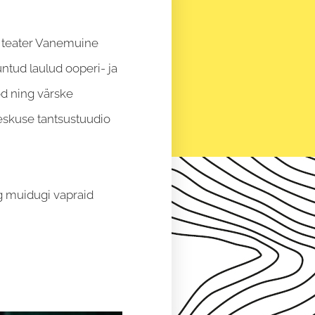
d teater Vanemuine
untud laulud ooperi- ja
od ning värske
eskuse tantsustuudio
ng muidugi vapraid