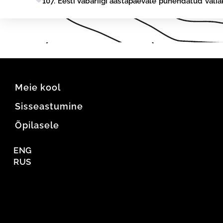
107. Eesti Vabariigi aastapäevale pühendatud välia
Meie kool
Sisseastumine
Õpilasele
ENG
RUS