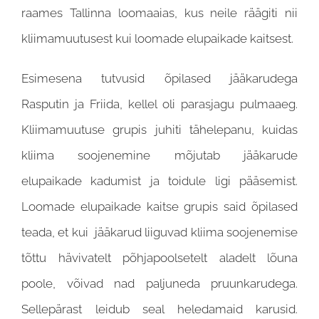
raames Tallinna loomaaias, kus neile räägiti nii
kliimamuutusest kui loomade elupaikade kaitsest.
Esimesena tutvusid õpilased jääkarudega
Rasputin ja Friida, kellel oli parasjagu pulmaaeg.
Kliimamuutuse grupis juhiti tähelepanu, kuidas
kliima soojenemine mõjutab jääkarude
elupaikade kadumist ja toidule ligi pääsemist.
Loomade elupaikade kaitse grupis said õpilased
teada, et kui jääkarud liiguvad kliima soojenemise
tõttu hävivatelt põhjapoolsetelt aladelt lõuna
poole, võivad nad paljuneda pruunkarudega.
Sellepärast leidub seal heledamaid karusid.