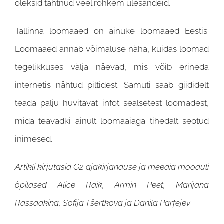
oleksid tahtnud veel rohkem ülesandeid.
Tallinna loomaaed on ainuke loomaaed Eestis.
Loomaaed annab võimaluse näha, kuidas loomad
tegelikkuses välja näevad, mis võib erineda
internetis nähtud piltidest. Samuti saab giididelt
teada palju huvitavat infot sealsetest loomadest,
mida teavadki ainult loomaaiaga tihedalt seotud
inimesed.
Artikli kirjutasid G2 ajakirjanduse ja meedia mooduli
õpilased Alice Raik, Armin Peet, Marijana
Rassadkina, Sofija Tšertkova ja Danila Parfejev.