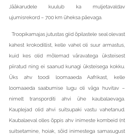
Jääkarudele kuulub ka muljetavaldav
ujumisrekord – 700 km üheksa päevaga.
Troopikamajas jutustas giid õpilastele seal olevast
kahest krokodillist, kelle vahel oli suur armastus,
kuid kes olid mõlemad väravatega üksteisest
piiratud ning ei saanud kunagi üksteisega kokku.
Üks ahv toodi loomaaeda Aafrikast, kelle
loomaaeda saabumise lugu oli väga huvitav –
nimelt transporditi ahvi ühe kaubalaevaga.
Kauplejad olid ahvi suitsupaki vastu vahetanud.
Kaubalaeval olles õppis ahv inimeste kombeid (nt
suitsetamine, hoiak, sõid inimestega samasugust