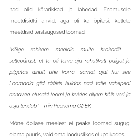
nad olid kärarikkad ja lahedad. Enamusele
meeldisidki ahvid, aga oli ka õpilasi, kellele
meeldisid teistsugused loomad.
“Kõige rohkem meeldis mulle krokodill –
sellepärast, et ta oli terve aja rahulikult paigal ja
pilgutas ainult ühe korra, samal ajal kui see
Loomaaia giid rääkis kuidas nad talle vahepeal
annavad elusaid loomi ja kuidas hiljem kõik veri ja
asju lendab.”—Triin Peenema G2 EK.
Mõne õpilase meelest ei peaks loomad sugugi
elama puuris, vaid oma looduslikes elupaikades.