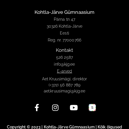
Kohtla-Järve Gümnaasium
Pärna tn 47
30326 Kohtla-Järve
Eesti
Reg. nr. 77000766
Kontakt
526 2587
info@kjg.ee
E-arved
Aet Kruusimägi, direktor
(+372) 56 887 789
aet.kruusimagi@kjg.ee
Copyright © 2023 | Kohtla-Järve Gümnaasium | Kõik õigused