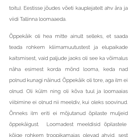
toitu). Eestisse jõudes võeti kauplejatelt ahv ära ja
viidi Tallinna loomaaeda.
Õppekäik oli hea mitte ainult selleks, et saada
teada rohkem kliimamuutustest ja elupaikade
kaitsmisest, vaid paljude jaoks oli see ka võimalus
näha esimest korda mõnd looma, keda nad
polnud kunagi näinud. Õppekäik oli tore, aga ilm ei
olnud. Oli külm ning oli kõva tuul ja loomaaias
viibimine ei olnud nii meeldiv, kui oleks soovinud.
Õnneks ilm eriti ei mõjutanud õpilaste muljeid
õppekäigust. Loomadest meeldisid õpilastele
kõige rohkem troopikamajas olevad ahvid, sest