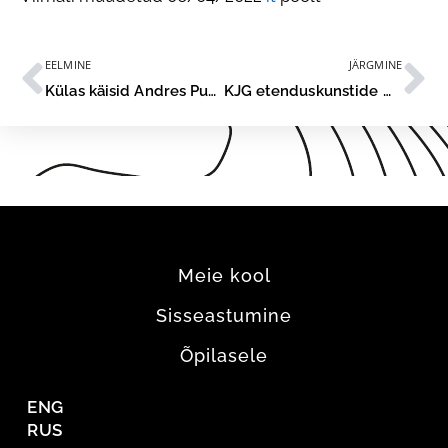
EELMINE
JÄRGMINE
Külas käisid Andres Puustusmaa ja Kirill Käro
KJG etenduskunstide mooduli õpilaste diplomilavastus VIRUMAA DEKAMERON
Meie kool
Sisseastumine
Õpilasele
ENG
RUS