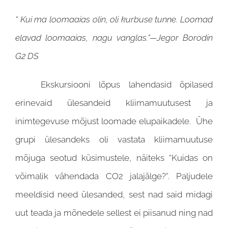
“ Kui ma loomaaias olin, oli kurbuse tunne. Loomad
elavad loomaaias, nagu vanglas.”—Jegor Borodin
G2 DS
Ekskursiooni lõpus lahendasid õpilased
erinevaid ülesandeid kliimamuutusest ja
inimtegevuse mõjust loomade elupaikadele. Ühe
grupi ülesandeks oli vastata kliimamuutuse
mõjuga seotud küsimustele, näiteks “Kuidas on
võimalik vähendada CO2 jalajälge?”. Paljudele
meeldisid need ülesanded, sest nad said midagi
uut teada ja mõnedele sellest ei piisanud ning nad