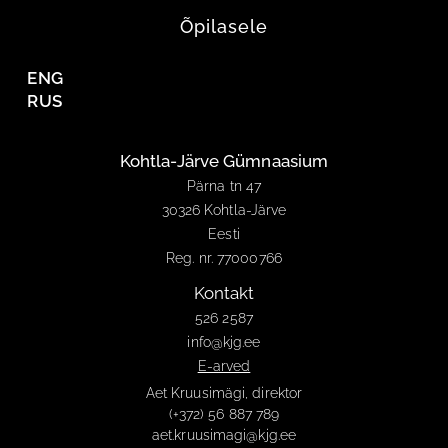
Õpilasele
ENG
RUS
Kohtla-Järve Gümnaasium
Pärna tn 47
30326 Kohtla-Järve
Eesti
Reg. nr. 77000766
Kontakt
526 2587
info@kjg.ee
E-arved
Aet Kruusimägi, direktor
(+372) 56 887 789
aet.kruusimagi@kjg.ee