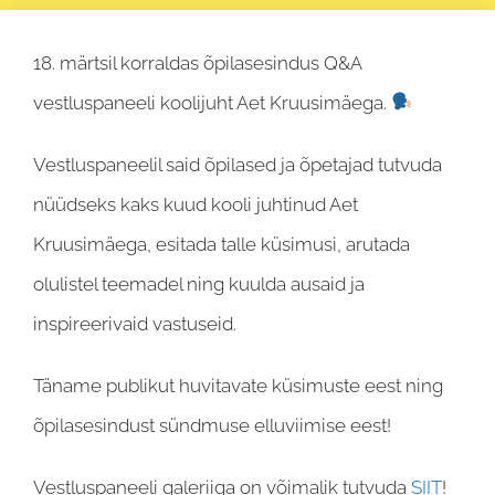
18. märtsil korraldas õpilasesindus Q&A
vestluspaneeli koolijuht Aet Kruusimäega.
Vestluspaneelil said õpilased ja õpetajad tutvuda
nüüdseks kaks kuud kooli juhtinud Aet
Kruusimäega, esitada talle küsimusi, arutada
olulistel teemadel ning kuulda ausaid ja
inspireerivaid vastuseid.
Täname publikut huvitavate küsimuste eest ning
õpilasesindust sündmuse elluviimise eest!
Vestluspaneeli galeriiga on võimalik tutvuda
SIIT
!