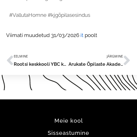
#VallutaHomne #kjgõpilasesindus
Viimati muudetud 31/03/2026
it
poolt
EELMINE
JÄRGMINE
Rootsi keskkooli YBC külastus
Arukate Õpilaste Akadeemia
Meie kool
Sisseastumine