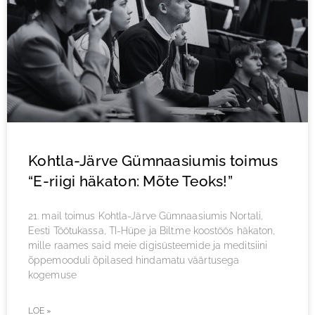
Kohtla-Järve Gümnaasiumis toimus
“E-riigi häkaton: Mõte Teoks!”
21. mail toimus Kohtla-Järve Gümnaasiumis Nortali,
Eesti Töötukassa, TI-Hüpe ja Bilt.me koostöös häkaton,
mille raames said meie digisüsteemide ja meditsiini
õppemooduli õpilased hindamatu väärtusega
kogemuse
LOE »