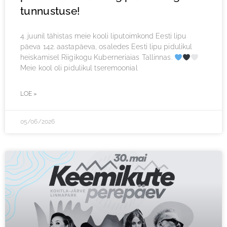
tunnustuse!
4. juunil tähistas meie kooli liputoimkond Eesti lipu
päeva 142. aastapäeva, osaledes Eesti lipu pidulikul
heiskamisel Riigikogu Kuberneriaias Tallinnas.
Meie kool oli pidulikul tseremoonial
LOE »
05/06/2026