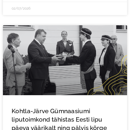
02/07/2026
Kohtla-Järve Gümnaasiumi
liputoimkond tähistas Eesti lipu
päeva väärikalt ning pälvis kõrge