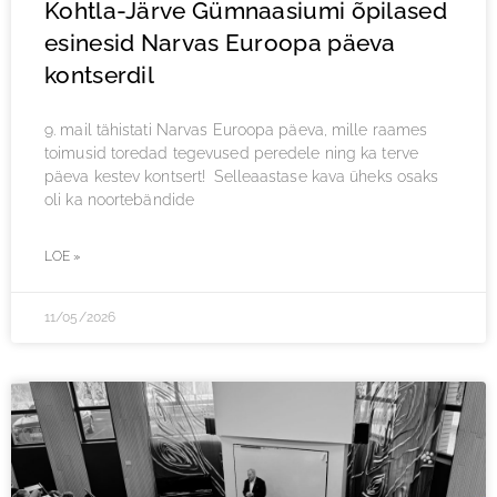
Kohtla-Järve Gümnaasiumi õpilased
esinesid Narvas Euroopa päeva
kontserdil
9. mail tähistati Narvas Euroopa päeva, mille raames
toimusid toredad tegevused peredele ning ka terve
päeva kestev kontsert! Selleaastase kava üheks osaks
oli ka noortebändide
LOE »
11/05/2026