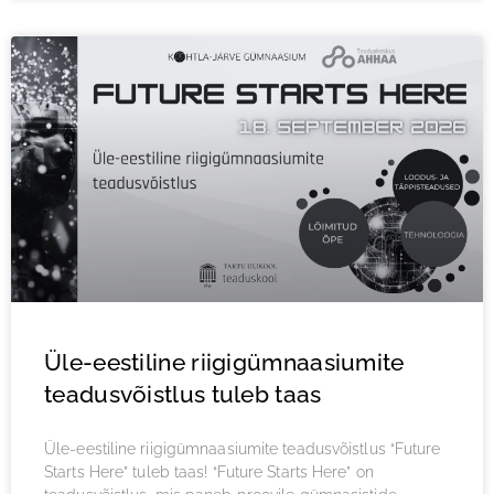
Üle-eestiline riigigümnaasiumite
teadusvõistlus tuleb taas
Üle-eestiline riigigümnaasiumite teadusvõistlus “Future
Starts Here” tuleb taas! “Future Starts Here” on