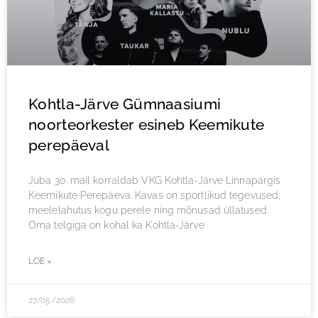
Kohtla-Järve Gümnaasiumi
noorteorkester esineb Keemikute
perepäeval
Juba 30. mail korraldab VKG Kohtla-Järve Linnapargis
Keemikute Perepäeva. Kavas on sportlikud tegevused,
meelelahutus kogu perele ning mõnusad üllatused.
Oma telgiga on kohal ka Kohtla-Järve
LOE »
27/05/2026