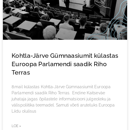
Kohtla-Järve Gümnaasiumit külastas
Euroopa Parlamendi saadik Riho
Terras
8.mail külastas Kohtla-Järve Gümnaasiumit Euroopa
Parlamendi saadik Riho Terras. Endine Kaitseväe
juhataja jagas õpilastele informatsiooni julgeoleku ja
välispoliitika teemadel. Samuti võeti aruteluks Euroopa
Liidu olulisus
LOE »