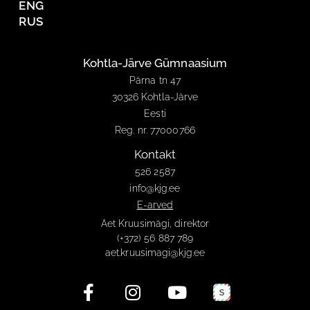
ENG
RUS
Kohtla-Järve Gümnaasium
Pärna tn 47
30326 Kohtla-Järve
Eesti
Reg. nr. 77000766
Kontakt
526 2587
info@kjg.ee
E-arved
Aet Kruusimägi, direktor
(+372) 56 887 789
aet.kruusimagi@kjg.ee