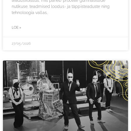
teadusvõistlus, mis paneb proovile gümnasistide
nutikuse, teadmised loodus- ja täppisteaduste ning
tehnoloogia vallas,
LOE »
27/05/2026