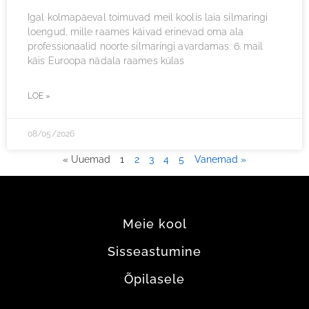
Igal kolmapäeval toimuvad meil koolis laia silmaringi
loengud, mille raames käivad erinevad oma ala
professionaalid noorte silmaringi avardamas. 6. mail
käis Euroopa nädala raames külas
LOE »
08/05/2026
« Uuemad
1
2
3
4
5
Vanemad »
Meie kool
Sisseastumine
Õpilasele