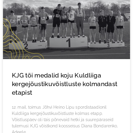
KJG tõi medalid koju Kuldliiga
kergejõustikuvõistluste kolmandast
etapist
12. mail, toimus Jõhvi Heino Lipu spordistaadionil
Kuldliiga kergejõustikuvõistluste kolmas etapp.
Võistluspäev oli täis põnevaid hetki ja suurepäraseid
tulemusi. KJG võistkond koosseisus Diana Bondarenko,
Adeele