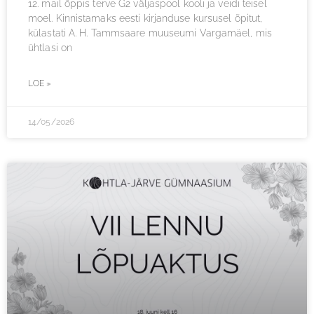
12. mail õppis terve G2 väljaspool kooli ja veidi teisel
moel. Kinnistamaks eesti kirjanduse kursusel õpitut,
külastati A. H. Tammsaare muuseumi Vargamäel, mis
ühtlasi on
LOE »
14/05/2026