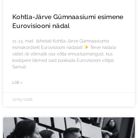
Kohtla-Järve Gümnaasiumi esimene
Eurovisiooni nädal
11.-15. mail tähistati Kohtla-Järve Gümnaasiumis
esmakordselt Eurovisiooni nädalat!
Terve nädala
vältel oli võimalik osa võtta ennustusmängust, kus
koolipere liikmed said pakkuda Eurovisiooni võitjat.
Samuti
LOE »
27/05/2026