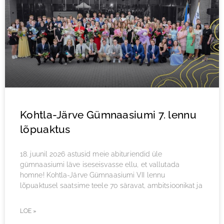
Kohtla-Järve Gümnaasiumi 7. lennu
lõpuaktus
18. juunil 2026 astusid meie abituriendid üle
gümnaasiumi läve iseseisvasse ellu, et vallutada
homne! Kohtla-Järve Gümnaasiumi VII lennu
lõpuaktusel saatsime teele 70 säravat, ambitsioonikat ja
LOE »