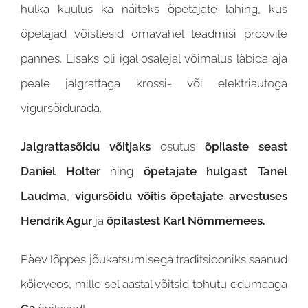
hulka kuulus ka näiteks õpetajate lahing, kus
õpetajad võistlesid omavahel teadmisi proovile
pannes. Lisaks oli igal osalejal võimalus läbida aja
peale jalgrattaga krossi- või elektriautoga
vigursõidurada.
Jalgrattasõidu võitjaks
osutus
õpilaste seast
Daniel Holter
ning
õpetajate hulgast Tanel
Laudma
,
vigursõidu võitis
õpetajate arvestuses
Hendrik Agur
ja
õpilastest Karl Nõmmemees.
Päev lõppes jõukatsumisega traditsiooniks saanud
köieveos, mille sel aastal võitsid tohutu edumaaga