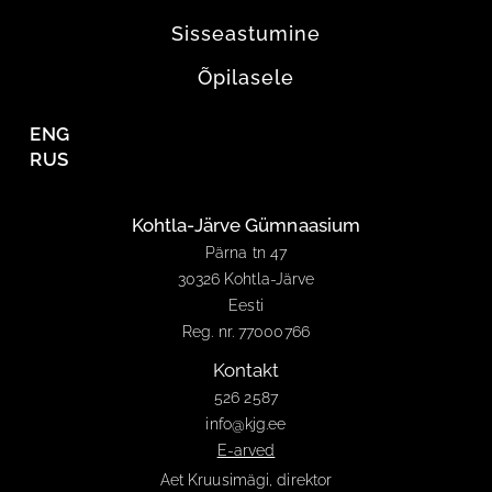
Sisseastumine
Õpilasele
ENG
RUS
Kohtla-Järve Gümnaasium
Pärna tn 47
30326 Kohtla-Järve
Eesti
Reg. nr. 77000766
Kontakt
526 2587
info@kjg.ee
E-arved
Aet Kruusimägi, direktor