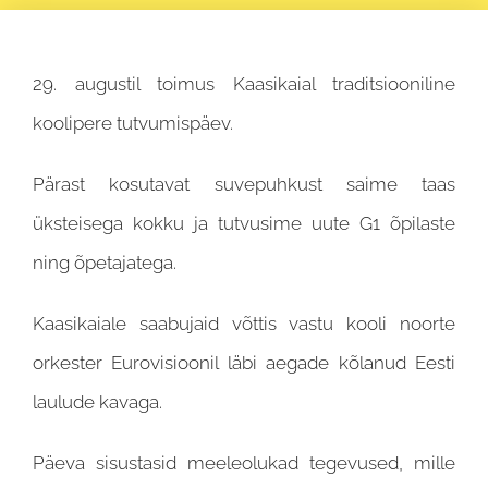
29. augustil toimus Kaasikaial traditsiooniline
koolipere tutvumispäev.
Pärast kosutavat suvepuhkust saime taas
üksteisega kokku ja tutvusime uute G1 õpilaste
ning õpetajatega.
Kaasikaiale saabujaid võttis vastu kooli noorte
orkester Eurovisioonil läbi aegade kõlanud Eesti
laulude kavaga.
Päeva sisustasid meeleolukad tegevused, mille