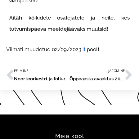
G2
õpilased!
Aitäh kõikidele osalejatele ja neile, kes
tutvumispäeva meeldejäävaks muutsid!
Viimati muudetud 02/09/2023
it
poolt
EELMINE
JÄRGMINE
Noorteorkestri ja folk-rokkbändi suvekontsert 2023
Õppeaasta avaaktus 2023
Meie kool