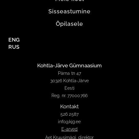
Sisseastumine
Õpilasele
ENG
RUS
Kohtla-Järve Gümnaasium
Pärna tn 47
30326 Kohtla-Järve
Eesti
Reg. nr. 77000766
Kontakt
526 2587
info@kjg.ee
E-arved
Aet Kruusimägi, direktor