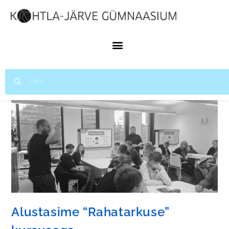
Alustasime “Rahatarkuse”