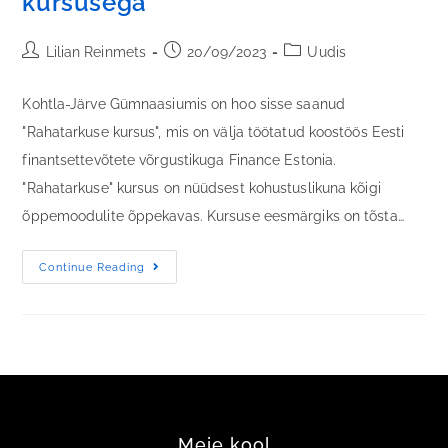
kursusega
Lilian Reinmets
20/09/2023
Uudis
Kohtla-Järve Gümnaasiumis on hoo sisse saanud
"Rahatarkuse kursus", mis on välja töötatud koostöös Eesti
finantsettevõtete võrgustikuga Finance Estonia.
"Rahatarkuse" kursus on nüüdsest kohustuslikuna kõigi
õppemoodulite õppekavas. Kursuse eesmärgiks on tõsta…
Continue Reading
Meie kool