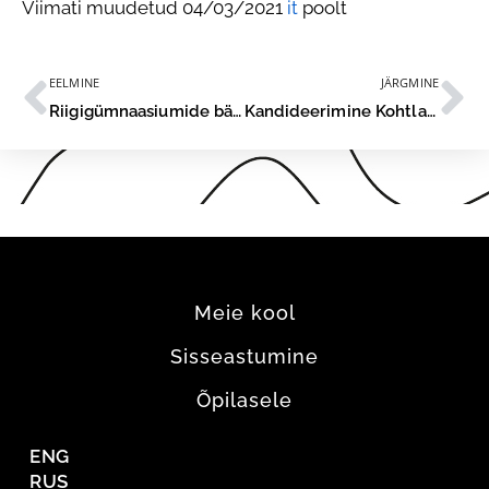
Viimati muudetud 04/03/2021
it
poolt
EELMINE
JÄRGMINE
Riigigümnaasiumide bändide festival “Antidolorosum” lükkub 10. aprillile!
Kandideerimine Kohtla-Järve Gümnaasiumisse on alanud
Meie kool
Sisseastumine
Õpilasele
ENG
RUS