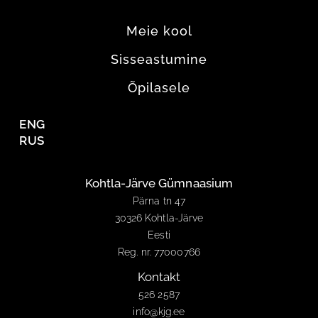
Meie kool
Sisseastumine
Õpilasele
ENG
RUS
Kohtla-Järve Gümnaasium
Pärna tn 47
30326 Kohtla-Järve
Eesti
Reg. nr. 77000766
Kontakt
526 2587
info@kjg.ee