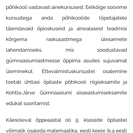
põhikooli vastavast ainekursusest. Eelkõige soovime
kursustega anda põhikoolide lõpetajatele
täiendavaid õpioskuseid ja ainealaseid teadmisi
kõrgema raskusastmega ülesannete
lahendamiseks, mis soodustavad
gümnaasiumiastmesse õppima asudes sujuvamat
üleminekut. Ettevalmistuskursustel osalemine
toetab ühtlasi õpilaste põhikooli riigieksamite ja
Kohtla-Järve Gümnaasiumi sisseastumiseksamite
edukat sooritamist.
Käesoleval õppeaastal oli 9. klasside õpilastel
võimalik osaleda matemaatika, eesti keele (k.a eesti