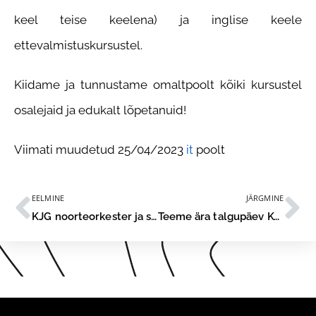
keel teise keelena) ja inglise keele
ettevalmistuskursustel.
Kiidame ja tunnustame omaltpoolt kõiki kursustel
osalejaid ja edukalt lõpetanuid!
Viimati muudetud 25/04/2023
it
poolt
EELMINE
JÄRGMINE
KJG noorteorkester ja segakoor lunastasid pääsme XIII noorte laulupeole “Püha on maa”
Teeme ära talgupäev Kohtla-Järvel