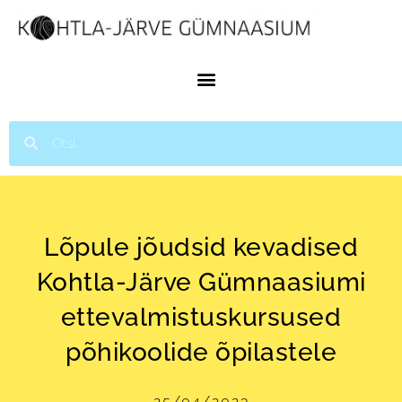
Lõpule jõudsid kevadised
Kohtla-Järve Gümnaasiumi
ettevalmistuskursused
põhikoolide õpilastele
25/04/2023