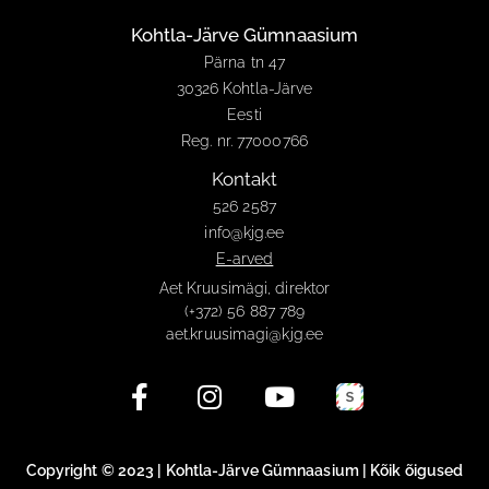
Kohtla-Järve Gümnaasium
Pärna tn 47
30326 Kohtla-Järve
Eesti
Reg. nr. 77000766
Kontakt
526 2587
info@kjg.ee
E-arved
Aet Kruusimägi, direktor
(+372) 56 887 789
aet.kruusimagi@kjg.ee
Copyright © 2023 | Kohtla-Järve Gümnaasium | Kõik õigused