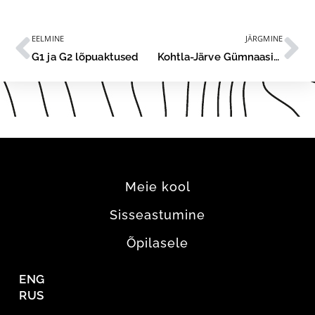
EELMINE
JÄRGMINE
G1 ja G2 lõpuaktused
Kohtla-Järve Gümnaasiumi lõpetas esimene lend
Meie kool
Sisseastumine
Õpilasele
ENG
RUS