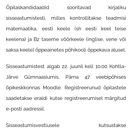
Õpilaskandidaadid sooritavad kirjaliku
sisseastumistesti, milles kontrollitakse teadmisi
matemaatika, eesti keele (sh eesti keel teise
keelena) ja B2 taseme võõrkeele (inglise, vene või
saksa keele) õppeainetes põhikooli õppekava alusel.
Sisseastumistest algab 22. juunil kell 10.00 Kohtla-
Järve Gümnaasiumis, Pärna 47 veebipõhises
õpikeskkonnas Moodle. Registreerunud õpilastele
saadetakse eraldi kutse registreerumisel märgitud
e-posti aadressil.
Sisseastumisvestlusele kutsustakse