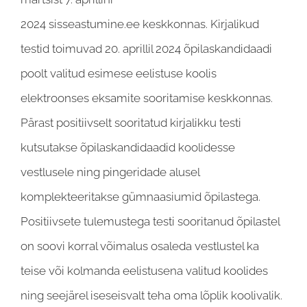
2024 sisseastumine.ee keskkonnas. Kirjalikud
testid toimuvad 20. aprillil 2024 õpilaskandidaadi
poolt valitud esimese eelistuse koolis
elektroonses eksamite sooritamise keskkonnas.
Pärast positiivselt sooritatud kirjalikku testi
kutsutakse õpilaskandidaadid koolidesse
vestlusele ning pingeridade alusel
komplekteeritakse gümnaasiumid õpilastega.
Positiivsete tulemustega testi sooritanud õpilastel
on soovi korral võimalus osaleda vestlustel ka
teise või kolmanda eelistusena valitud koolides
ning seejärel iseseisvalt teha oma lõplik koolivalik.