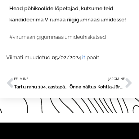
Head põhikoolide lõpetajad, kutsume teid
kandideerima Virumaa riigigümnaasiumidesse!
#virumaariigigümnaasiumideühiskatsed
Viimati muudetud 05/02/2024
it
poolt
EELMINE
JÄRGMINE
Tartu rahu 104. aastapäeva tähistamine Kohtla-Järve Gümnaasiumis
Õnne näitus Kohtla-Järve Gümnaasiumis ootab külastajaid