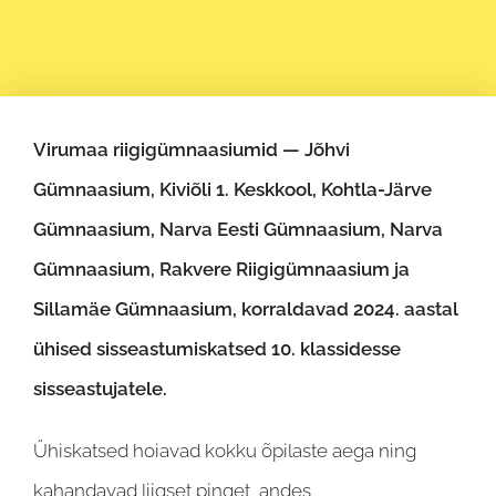
Virumaa riigigümnaasiumid — Jõhvi
Gümnaasium, Kiviõli 1. Keskkool, Kohtla-Järve
Gümnaasium, Narva Eesti Gümnaasium, Narva
Gümnaasium, Rakvere Riigigümnaasium ja
Sillamäe Gümnaasium, korraldavad 2024. aastal
ühised sisseastumiskatsed 10. klassidesse
sisseastujatele.
Ühiskatsed hoiavad kokku õpilaste aega ning
kahandavad liigset pinget, andes