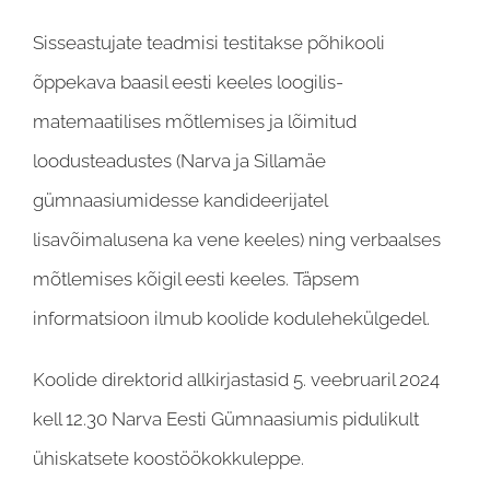
Sisseastujate teadmisi testitakse põhikooli
õppekava baasil eesti keeles loogilis-
matemaatilises mõtlemises ja lõimitud
loodusteadustes (Narva ja Sillamäe
gümnaasiumidesse kandideerijatel
lisavõimalusena ka vene keeles) ning verbaalses
mõtlemises kõigil eesti keeles. Täpsem
informatsioon ilmub koolide kodulehekülgedel.
Koolide direktorid allkirjastasid 5. veebruaril 2024
kell 12.30 Narva Eesti Gümnaasiumis pidulikult
ühiskatsete koostöökokkuleppe.