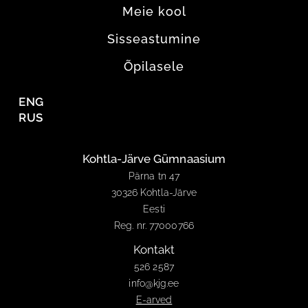
Meie kool
Sisseastumine
Õpilasele
ENG
RUS
Kohtla-Järve Gümnaasium
Pärna tn 47
30326 Kohtla-Järve
Eesti
Reg. nr. 77000766
Kontakt
526 2587
info@kjg.ee
E-arved