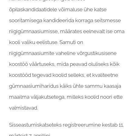
õpilaskandidaatidele võimaluse ühe katse
sooritamisega kandideerida korraga seitsmesse
riigigümnaasiumisse, määrates eelnevalt ise oma
kooli valiku eelistuse. Samuti on
riigigümnaasiumite vaheline võrgustikusisene
koostöö väärtuseks, mida peavad oluliseks kõik
koostööd tegevad koolid selleks, et kvaliteetne
gümnaasiumiharidus käiks ühte sammu kaasaja
maailma väljakutsetega, milleks koolid noori ette
valmistavad.
Sisseastumiskatseteks registreerumine kestab 11.
märtsist 7. aprillini