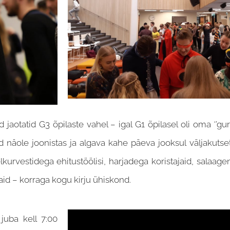
 jaotatid G3 õpilaste vahel – igal G1 õpilasel oli oma ‘’gur
näole joonistas ja algava kahe päeva jooksul väljakutsete
lkurvestidega ehitustöölisi, harjadega koristajaid, salaagen
id – korraga kogu kirju ühiskond.
juba kell 7:00