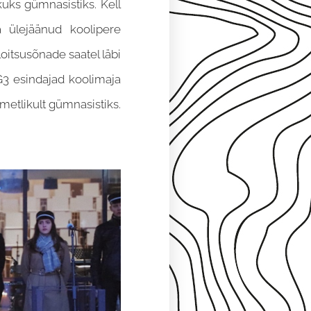
ikuks gümnasistiks. Kell
a ülejäänud koolipere
loitsusõnade saatel läbi
 G3 esindajad koolimaja
ametlikult gümnasistiks.