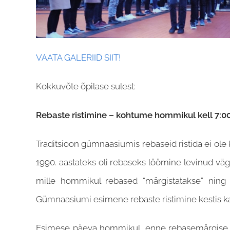
VAATA GALERIID SIIT!
Kokkuvõte õpilase sulest:
Rebaste ristimine – kohtume hommikul kell 7:0
Traditsioon gümnaasiumis rebaseid ristida ei ole 
1990. aastateks oli rebaseks löömine levinud väga
mille hommikul rebased “märgistatakse” ning 
Gümnaasiumi esimene rebaste ristimine kestis k
Esimese päeva hommikul, enne rebasemärgise saa