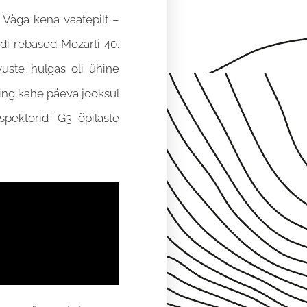
. Väga kena vaatepilt –
di rebased Mozarti 40.
vuste hulgas oli ühine
 ning kahe päeva jooksul
pektorid’’ G3 õpilaste