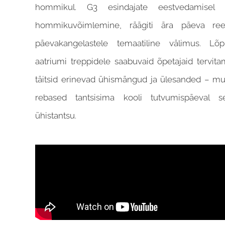
hommikul. G3 esindajate eestvedamisel te
hommikuvõimlemine, räägiti ära päeva ree
päevakangelastele temaatiline välimus. Lõ
aatriumi treppidele saabuvaid õpetajaid tervit
täitsid erinevad ühismängud ja ülesanded – m
rebased tantsisima kooli tutvumispäeval s
ühistantsu.