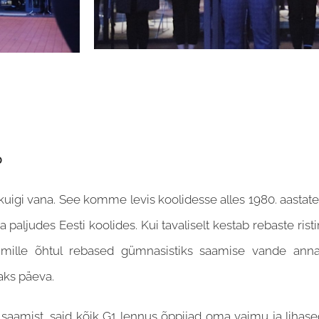
0
kuigi vana. See komme levis koolidesse alles 1980. aastatel 
 paljudes Eesti koolides. Kui tavaliselt kestab rebaste rist
mille õhtul rebased gümnasistiks saamise vande annav
aks päeva.
mist, said kõik G1 lennus õppijad oma vaimu ja lihased