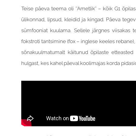
Teise päeva teema oli ‘’Ametlik’’ – kõik G1 õpil
ülikonnad, lipsud, kleidid ja kingad. Päeva te
sümfooniat kuulama. Sellele järgnes viisakas t
fokstroti tantsimine (fox – inglese keeles rebane),
sõnakuulmatumalt käitunud õpilaste etteasted ko
hulgast, kes kahel päeval koolimajas korda pidasi