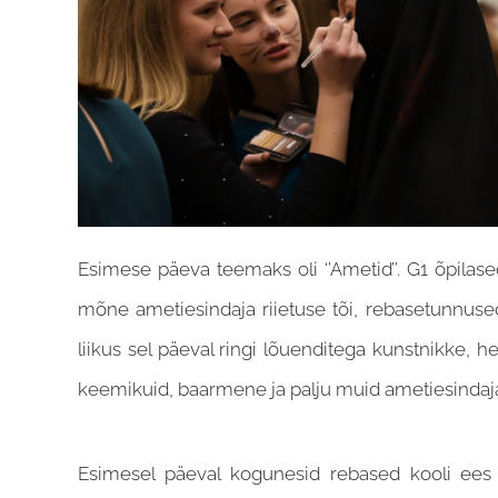
Esimese päeva teemaks oli ‘’Ametid’’. G1 õpilased
mõne ametiesindaja riietuse tõi, rebasetunnused 
liikus sel päeval ringi lõuenditega kunstnikke, he
keemikuid, baarmene ja palju muid ametiesindaja
Esimesel päeval kogunesid rebased kooli ees 