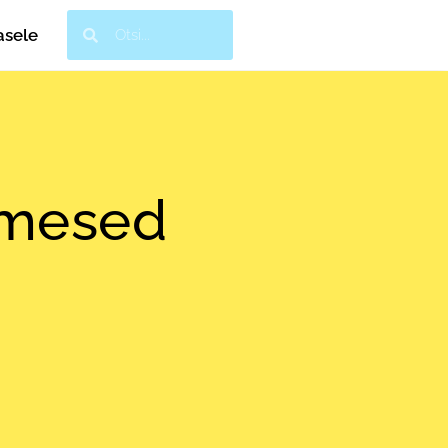
asele
imesed