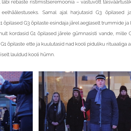
kul läbi rebaste ristimistseremoonia – vastuvõtt täisväärtusl
eelhäälestuseks. Samal ajal harjutasid G3 õpilased j
 õpilased G3 õpilaste esindaja järel aeglaselt trummide ja 
stunult kordasid G1 õpilased järele gümnasisti vande, mille
 G1 õpilaste ette ja kuulutasid nad kooli piduliku rituaaliga 
iselt lauldud kooli hümn.