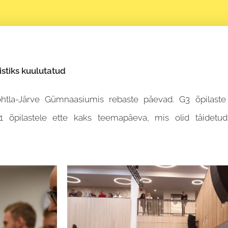
stiks kuulutatud
ohtla-Järve Gümnaasiumis rebaste päevad. G3 õpilaste h
 õpilastele ette kaks teemapäeva, mis olid täidetu