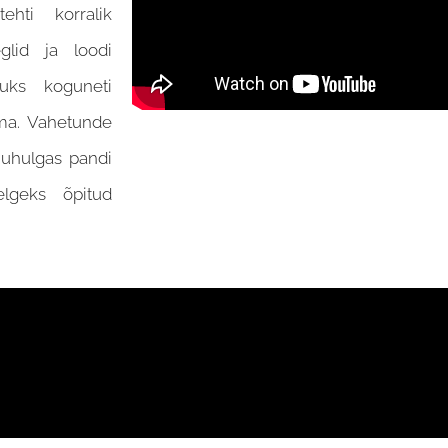
hti korralik
glid ja loodi
puks koguneti
ama. Vahetunde
uuhulgas pandi
elgeks õpitud