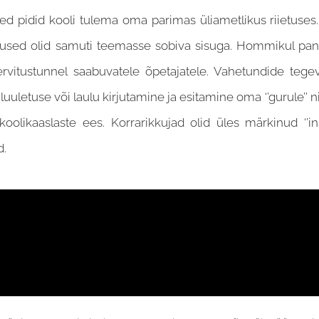
ased pidid kooli tulema oma parimas üliametlikus riietuses
gevused olid samuti teemasse sobiva sisuga. Hommikul pan
ervitustunnel saabuvatele õpetajatele. Vahetundide tege
 luuletuse või laulu kirjutamine ja esitamine oma ‘’gurule’’
olikaaslaste ees. Korrarikkujad olid üles märkinud ‘’ins
d.