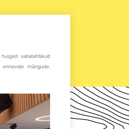
ulgast vabatahtlikult
d erinevate mängude,