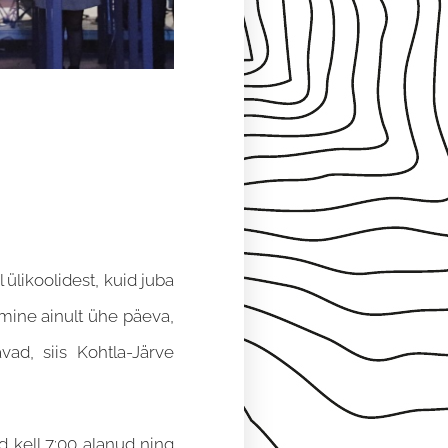
ülikoolidest, kuid juba
imine ainult ühe päeva,
ad, siis Kohtla-Järve
 kell 7:00 alanud ning