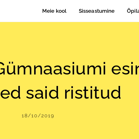
Meie kool
Sisseastumine
Õpil
 Gümnaasiumi es
ed said ristitud
18/10/2019