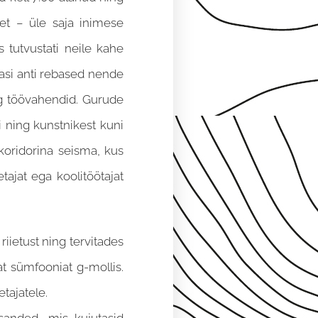
met – üle saja inimese
 tutvustati neile kahe
dasi anti rebased nende
ng töövahendid. Gurude
 ning kunstnikest kuni
 koridorina seisma, kus
ajat ega koolitöötajat
iietust ning tervitades
t sümfooniat g-mollis.
tajatele.
anded, mis kujutasid