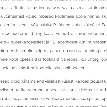
oojaks. Tööle ruttav linnarahvas vaatas seda kui ilmai
uvõimlemist võisid rebased koolimajja sooja minna, kus
basemärgisega – väljapaistva R-tähega laubal või põsel. E
älja mõelnud ametid ning kaasa võtnud vastavad riided ni
eid – superkangelastest ja FBI agentidest kuni nunnadeni
 olid nende ametid selged, pandi rebased aatriumitrepile
e kooli õpetajaid ja töötajaid. Vahepeal, kui ühtegi õpet
use peletamiseks tunnikontrolle ning jahihooaegu.
ased pidid näitama end viisakast küljest, kandes pidulikku r
ikalise muusika veerandtunniga, kus kuulati Mozarti 40nda
ik rebased aatriumisse, et veelkord moodustada spaleer õpe
le korraldatud erinevad mängud ning humoorikad üles