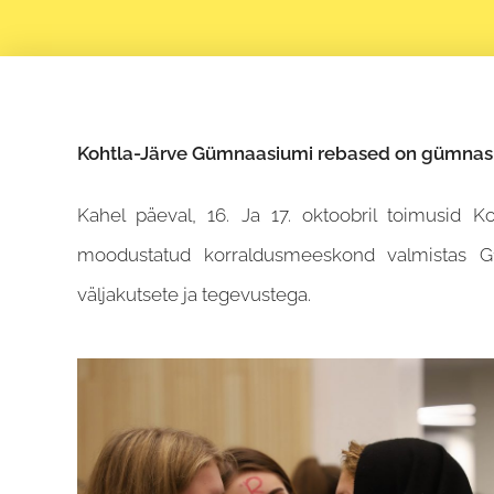
Kohtla-Järve Gümnaasiumi rebased on gümnasi
Kahel päeval, 16. Ja 17. oktoobril toimusid K
moodustatud korraldusmeeskond valmistas G1
väljakutsete ja tegevustega.