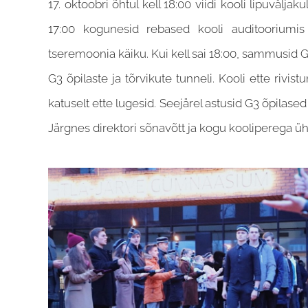
17. oktoobri õhtul kell 18:00 viidi kooli lipuvälja
17:00 kogunesid rebased kooli auditooriumis 
tseremoonia käiku. Kui kell sai 18:00, sammusid G1
G3 õpilaste ja tõrvikute tunneli. Kooli ette rivi
katuselt ette lugesid. Seejärel astusid G3 õpilased
Järgnes direktori sõnavõtt ja kogu kooliperega üh