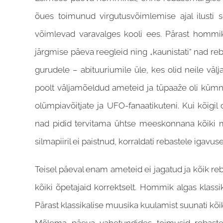
õues toimunud virgutusvõimlemise ajal ilusti s
võimlevad varavalges kooli ees. Pärast hommik
järgmise päeva reegleid ning „kaunistati“ nad re
gurudele – abituuriumile üle, kes olid neile v
poolt väljamõeldud ameteid ja tüpaaže oli kümn
olümpiavõitjate ja UFO-fanaatikuteni. Kui kõigil
nad pidid tervitama ühtse meeskonnana kõiki mei
silmapiiril ei paistnud, korraldati rebastele igav
Teisel päeval enam ameteid ei jagatud ja kõik reb
kõiki õpetajaid korrektselt. Hommik algas klass
Pärast klassikalise muusika kuulamist suunati kõ
Mõlema päeva vahetundides toimusid rebaste