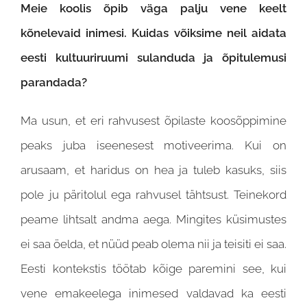
Meie koolis õpib väga palju vene keelt
kõnelevaid inimesi. Kuidas võiksime neil aidata
eesti kultuuriruumi sulanduda ja õpitulemusi
parandada?
Ma usun, et eri rahvusest õpilaste koosõppimine
peaks juba iseenesest motiveerima. Kui on
arusaam, et haridus on hea ja tuleb kasuks, siis
pole ju päritolul ega rahvusel tähtsust. Teinekord
peame lihtsalt andma aega. Mingites küsimustes
ei saa öelda, et nüüd peab olema nii ja teisiti ei
saa.
Eesti kontekstis töötab kõige paremini see, kui
vene emakeelega inimesed valdavad ka eesti