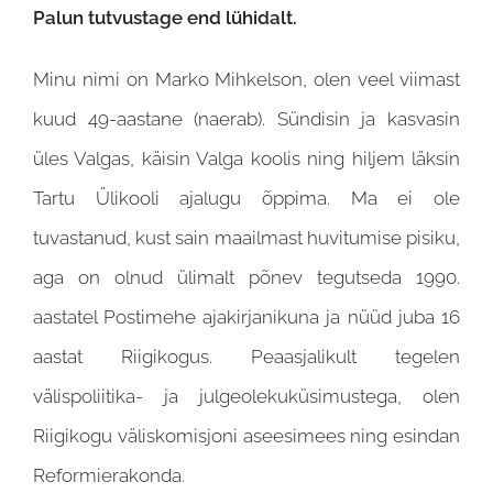
Palun tutvustage end lühidalt.
Minu nimi on Marko Mihkelson, olen veel viimast
kuud 49-aastane (naerab). Sündisin ja kasvasin
üles Valgas, käisin Valga koolis ning hiljem läksin
Tartu Ülikooli ajalugu õppima. Ma ei ole
tuvastanud, kust sain maailmast huvitumise pisiku,
aga on olnud ülimalt põnev tegutseda 1990.
aastatel Postimehe ajakirjanikuna ja nüüd juba 16
aastat Riigikogus. Peaasjalikult tegelen
välispoliitika- ja julgeolekuküsimustega, olen
Riigikogu väliskomisjoni aseesimees ning esindan
Reformierakonda.