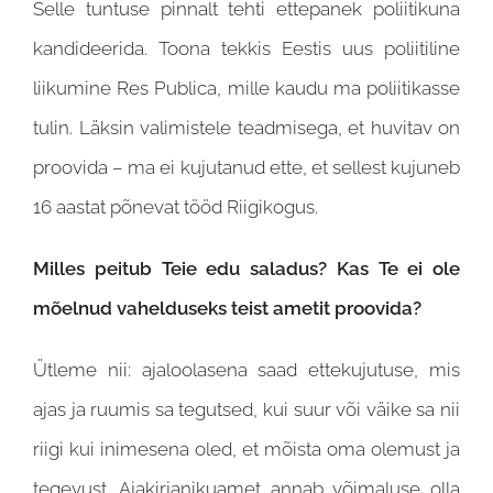
Selle tuntuse pinnalt tehti ettepanek poliitikuna
kandideerida. Toona tekkis Eestis uus poliitiline
liikumine Res Publica, mille kaudu ma poliitikasse
tulin. Läksin valimistele teadmisega, et huvitav on
proovida – ma ei kujutanud ette, et sellest kujuneb
16 aastat põnevat tööd Riigikogus.
Milles peitub Teie edu saladus? Kas Te ei ole
mõelnud vahelduseks teist ametit proovida?
Ütleme nii: ajaloolasena saad ettekujutuse, mis
ajas ja ruumis sa tegutsed, kui suur või väike sa nii
riigi kui inimesena oled, et mõista oma olemust ja
tegevust. Ajakirjanikuamet annab võimaluse olla