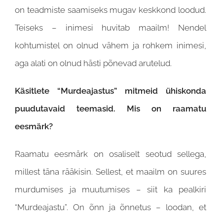
on teadmiste saamiseks mugav keskkond loodud.
Teiseks – inimesi huvitab maailm! Nendel
kohtumistel on olnud vähem ja rohkem inimesi,
aga alati on olnud hästi põnevad arutelud.
Käsitlete “Murdeajastus” mitmeid ühiskonda
puudutavaid teemasid. Mis on raamatu
eesmärk?
Raamatu eesmärk on osaliselt seotud sellega,
millest täna rääkisin. Sellest, et maailm on suures
murdumises ja muutumises – siit ka pealkiri
“Murdeajastu”. On õnn ja õnnetus – loodan, et