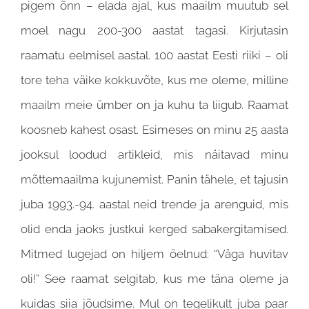
pigem õnn – elada ajal, kus maailm muutub sel
moel nagu 200-300 aastat tagasi. Kirjutasin
raamatu eelmisel aastal. 100 aastat Eesti riiki – oli
tore teha väike kokkuvõte, kus me oleme, milline
maailm meie ümber on ja kuhu ta liigub. Raamat
koosneb kahest osast. Esimeses on minu 25 aasta
jooksul loodud artikleid, mis näitavad minu
mõttemaailma kujunemist. Panin tähele, et tajusin
juba 1993.-94. aastal neid trende ja arenguid, mis
olid enda jaoks justkui kerged sabakergitamised.
Mitmed lugejad on hiljem öelnud: “Väga huvitav
oli!” See raamat selgitab,
kus me täna oleme ja
kuidas siia jõudsime. Mul on tegelikult juba paar