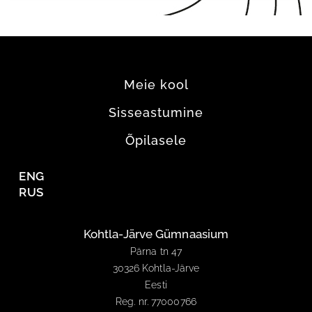
Meie kool
Sisseastumine
Õpilasele
ENG
RUS
Kohtla-Järve Gümnaasium
Pärna tn 47
30326 Kohtla-Järve
Eesti
Reg. nr. 77000766