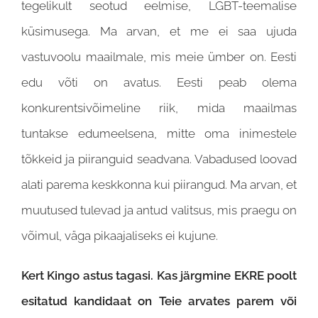
tegelikult seotud eelmise, LGBT-teemalise
küsimusega. Ma arvan, et me ei saa ujuda
vastuvoolu maailmale, mis meie ümber on. Eesti
edu võti on avatus. Eesti peab olema
konkurentsivõimeline riik, mida maailmas
tuntakse edumeelsena, mitte oma inimestele
tõkkeid ja piiranguid seadvana. Vabadused loovad
alati parema keskkonna kui piirangud. Ma arvan, et
muutused tulevad ja antud valitsus, mis praegu on
võimul, väga pikaajaliseks ei kujune.
Kert Kingo astus tagasi. Kas järgmine EKRE poolt
esitatud kandidaat on Teie arvates parem või