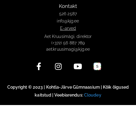
Kontakt
526 2587
info@kjg.ee
E-arved
Aet Kruusimägi, direktor
(+372) 56 887 789
aet.kruusimagi@kjg.ee
Copyright © 2023 | Kohtla-Järve Gümnaasium | Kõik õigused
kaitstud | Veebiarendus:
Cloudey