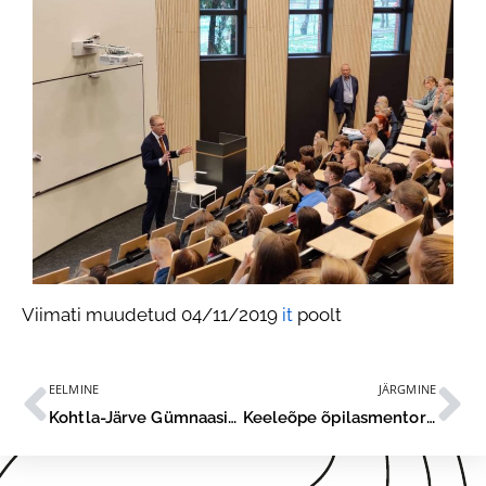
Viimati muudetud 04/11/2019
it
poolt
EELMINE
JÄRGMINE
Kohtla-Järve Gümnaasiumi esimesed rebased said ristitud
Keeleõpe õpilasmentori toel