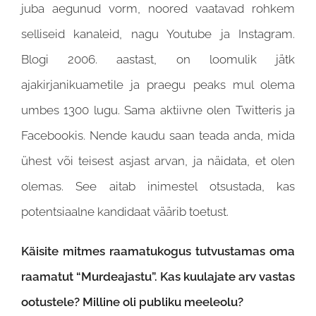
juba aegunud vorm, noored vaatavad rohkem
selliseid kanaleid, nagu Youtube ja Instagram.
Blogi 2006. aastast, on loomulik jätk
ajakirjanikuametile ja praegu peaks mul olema
umbes 1300 lugu. Sama aktiivne olen Twitteris ja
Facebookis. Nende kaudu saan teada anda, mida
ühest või teisest asjast arvan, ja näidata, et olen
olemas. See aitab inimestel otsustada, kas
potentsiaalne kandidaat väärib toetust.
Käisite mitmes raamatukogus tutvustamas oma
raamatut “Murdeajastu”. Kas kuulajate arv vastas
ootustele? Milline oli publiku meeleolu?