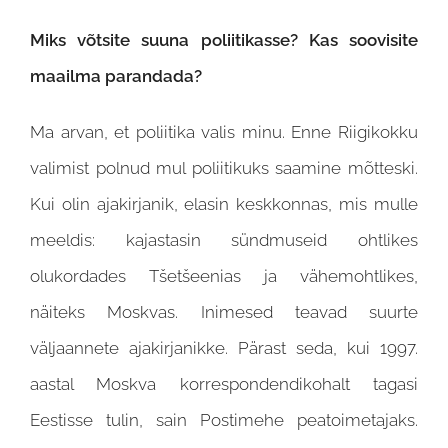
Miks võtsite suuna poliitikasse? Kas soovisite
maailma parandada?
Ma arvan, et poliitika valis minu. Enne Riigikokku
valimist polnud mul poliitikuks saamine mõtteski.
Kui olin ajakirjanik, elasin keskkonnas, mis mulle
meeldis: kajastasin sündmuseid ohtlikes
olukordades Tšetšeenias ja vähemohtlikes,
näiteks Moskvas. Inimesed teavad suurte
väljaannete ajakirjanikke. Pärast seda, kui 1997.
aastal Moskva korrespondendikohalt tagasi
Eestisse tulin, sain Postimehe peatoimetajaks.