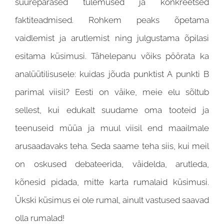
suurepärased tulemused ja konkreetsed
faktiteadmised. Rohkem peaks õpetama
vaidlemist ja arutlemist ning julgustama õpilasi
esitama küsimusi. Tähelepanu võiks pöörata ka
analüütilisusele: kuidas jõuda punktist A punkti B
parimal viisil? Eesti on väike, meie elu sõltub
sellest, kui edukalt suudame oma tooteid ja
teenuseid müüa ja muul viisil end maailmale
arusaadavaks teha. Seda saame teha siis, kui meil
on oskused debateerida, väidelda, arutleda,
kõnesid pidada, mitte karta rumalaid küsimusi.
Ükski küsimus ei ole rumal, ainult vastused saavad
olla rumalad!