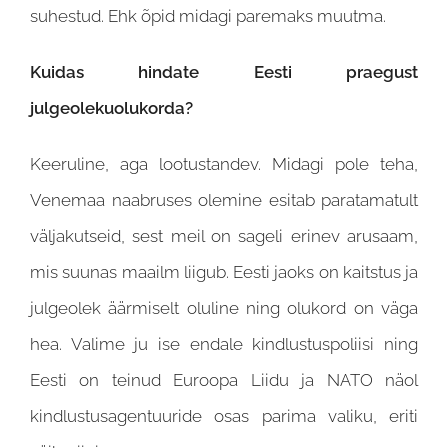
suhestud. Ehk õpid midagi paremaks muutma.
Kuidas hindate Eesti praegust
julgeolekuolukorda?
Keeruline, aga lootustandev. Midagi pole teha,
Venemaa naabruses olemine esitab paratamatult
väljakutseid, sest meil on sageli erinev arusaam,
mis suunas maailm liigub. Eesti jaoks on kaitstus ja
julgeolek äärmiselt oluline ning olukord on väga
hea. Valime ju ise endale kindlustuspoliisi ning
Eesti on teinud Euroopa Liidu ja NATO näol
kindlustusagentuuride osas parima valiku, eriti