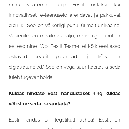
minu varasema jutuga: Eestit tuntakse kui
innovatiivset, e-teenuseid arendavat ja pakkuvat
digiriiki. See on väikeriigi puhul ülimalt unikaalne.
Väikeriike on maailmas palju, meie riigi puhul on
eelteadmine: “Oo, Eesti! Teame, et
kõik eestlased
oskavad arvutit parandada ja kõik on
digiasjatundjad.” See on väga suur kapital ja seda
tuleb tugevalt hoida.
Kuidas hindate Eesti haridustaset ning kuidas
võiksime seda parandada?
Eesti haridus on tegelikult ülihea! Eestil on