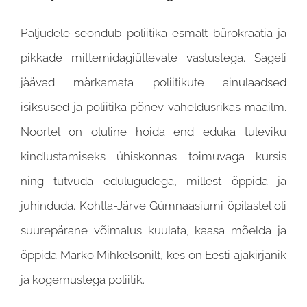
Paljudele seondub poliitika esmalt bürokraatia ja
pikkade mittemidagiütlevate vastustega. Sageli
jäävad märkamata poliitikute ainulaadsed
isiksused ja poliitika põnev vaheldusrikas maailm.
Noortel on oluline hoida end eduka tuleviku
kindlustamiseks ühiskonnas toimuvaga kursis
ning tutvuda edulugudega, millest õppida ja
juhinduda. Kohtla-Järve Gümnaasiumi õpilastel oli
suurepärane võimalus kuulata, kaasa mõelda ja
õppida Marko Mihkelsonilt, kes on Eesti ajakirjanik
ja kogemustega poliitik.