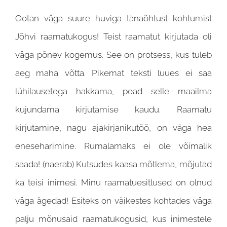
Ootan väga suure huviga tänaõhtust kohtumist
Jõhvi raamatukogus! Teist raamatut kirjutada oli
väga põnev kogemus. See on protsess, kus tuleb
aeg maha võtta. Pikemat teksti luues ei saa
lühilausetega hakkama, pead selle maailma
kujundama kirjutamise kaudu. Raamatu
kirjutamine, nagu ajakirjanikutöö, on väga hea
eneseharimine. Rumalamaks ei ole võimalik
saada! (naerab) Kutsudes kaasa mõtlema, mõjutad
ka teisi inimesi. Minu raamatuesitlused on olnud
väga ägedad! Esiteks on väikestes kohtades väga
palju mõnusaid raamatukogusid, kus inimestele