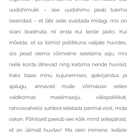
uudishimulik – see uudishimu peab tulema
iseendast – et läbi selle avastada midagi, mis on
siiani teadmata nii enda kui teiste jaoks. Kui
mõelda, et sa toimid poliitikuna valijate huvides,
siis pead olema võimeline seletama asju, mis
neile korda lähevad ning kaitsma nende huvisid.
Kaks baasi minu kujunemises, ajakirjandus ja
ajalugu, annavad mulle võimaluse selles
valdkonnas maailmaasju, välispoliitikat,
rahvusvahelisi suhteid seletada parimal viisil, mida
oskan. Põhiliselt paelub see kõik mind sellepärast,
et on ülimalt huvitav! Ma olen inimene, kellele