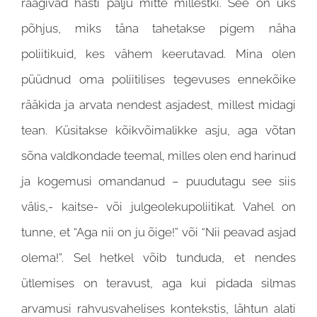
räägivad hästi palju mitte millestki. See on üks
põhjus, miks täna tahetakse pigem näha
poliitikuid, kes vähem keerutavad. Mina olen
püüdnud oma poliitilises tegevuses ennekõike
rääkida ja arvata nendest asjadest, millest midagi
tean. Küsitakse kõikvõimalikke asju, aga võtan
sõna valdkondade teemal, milles olen end harinud
ja kogemusi omandanud – puudutagu see siis
välis,- kaitse- või julgeolekupoliitikat. Vahel on
tunne, et “Aga nii on ju õige!” või “Nii peavad asjad
olema!”. Sel hetkel võib tunduda, et nendes
ütlemises on teravust, aga kui pidada silmas
arvamusi rahvusvahelises kontekstis, lähtun alati