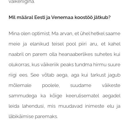
väikeriigina.
Mil määral Eesti ja Venemaa koostöö jätkub?
Mina olen optimist. Ma arvan, et ühel hetkel saame
meie ja elanikud teisel pool piiri aru, et kahel
naabril on parem olla heanaaberlikes suhetes kui
olukorras, kus väikeriik peaks tundma hirmu suure
riigi ees. See võtab aega, aga kui tarkust jagub
mõlemale poolele, suudame väikeste
sammudega ka kõige keerulisematel aegadel
leida lahendusi, mis muudavad inimeste elu ja
läbikäimise paremaks.