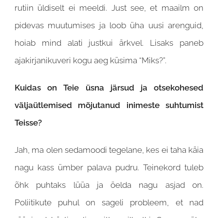
rutiin üldiselt ei meeldi. Just see, et maailm on
pidevas muutumises ja loob üha uusi arenguid,
hoiab mind alati justkui ärkvel. Lisaks paneb
ajakirjanikuveri kogu aeg küsima “Miks?”.
Kuidas on Teie üsna järsud ja otsekohesed
väljaütlemised mõjutanud inimeste suhtumist
Teisse?
Jah, ma olen sedamoodi tegelane, kes ei taha käia
nagu kass ümber palava pudru. Teinekord tuleb
õhk puhtaks lüüa ja öelda nagu asjad on.
Poliitikute puhul on sageli probleem, et nad