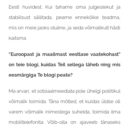
Eesti huvidest. Kui tahame oma julgeolekut ja
stabiilsust säilitada, peame ennekõike teadma,
mis on meie jaoks oluline, ja seda võimalikult hästi
kaitsma.
“Euroopast ja maailmast eestlase vaatekohast”
on teie blogi, kuidas Teil sellega läheb ning mis
eesmärgiga Te blogi peate?
Ma arvan, et sotsiaalmeediata pole ühelgi poliitikul
võimalik toimida. Täna mõtled, et kuidas üldse oli
varem võimalik inimestega suhelda, toimida ilma
mobiiltelefonita. Võib-olla on ajaveeb tänaseks