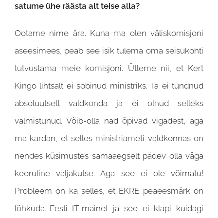
satume ühe räästa alt teise alla?
Ootame nime ära. Kuna ma olen väliskomisjoni
aseesimees, peab see isik tulema oma seisukohti
tutvustama meie komisjoni. Ütleme nii, et Kert
Kingo lihtsalt ei sobinud ministriks. Ta ei tundnud
absoluutselt valdkonda ja ei olnud selleks
valmistunud. Võib-olla nad õpivad vigadest, aga
ma kardan, et selles ministriameti valdkonnas on
nendes küsimustes samaaegselt pädev olla väga
keeruline väljakutse. Aga see ei ole võimatu!
Probleem on ka selles, et EKRE peaeesmärk on
lõhkuda Eesti IT-mainet ja see ei klapi kuidagi