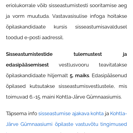
eriolukorrale võib sisseastumistesti sooritamise aeg
ja vorm muutuda. Vastavasisulise infoga hoitakse
õpilaskandidaate kursis sisseastumisavaldusel
toodud e-posti aadressil.
Sisseastumistestide tulemustest ja
edasipääsemisest
vestlusvooru teavitatakse
õpilaskandidaate hiljemalt
5. maiks
. Edasipääsenud
õpilased kutsutakse sisseastumisvestlustele, mis
toimuvad 6.-15. maini Kohtla-Järve Gümnaasiumis.
Täpsema info
sisseastumise ajakava kohta
ja
Kohtla-
Järve Gümnaasiumi õpilaste vastuvõtu tingimused