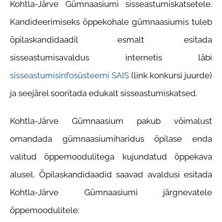
Kohtla-Järve Gümnaasiumi sisseastumiskatsetele.
Kandideerimiseks õppekohale gümnaasiumis tuleb
õpilaskandidaadil esmalt esitada
sisseastumisavaldus internetis läbi
sisseastumisinfosüsteemi SAIS
(link konkursi juurde)
ja seejärel sooritada edukalt sisseastumiskatsed.
Kohtla-Järve Gümnaasium pakub võimalust
omandada gümnaasiumiharidus õpilase enda
valitud õppemoodulitega kujundatud õppekava
alusel. Õpilaskandidaadid saavad avaldusi esitada
Kohtla-Järve Gümnaasiumi järgnevatele
õppemoodulitele: