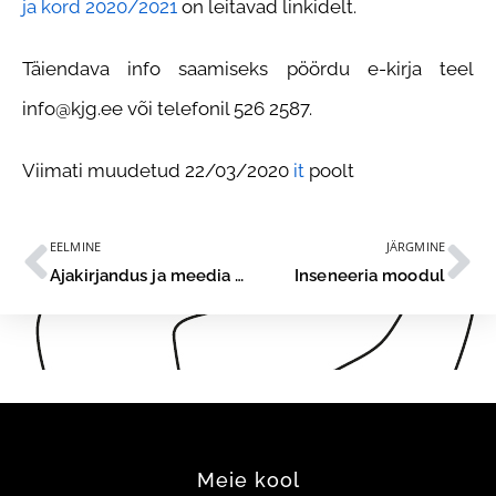
ja kord 2020/2021
on leitavad linkidelt.
Täiendava info saamiseks pöördu e-kirja teel
info@kjg.ee
või telefonil 526 2587.
Viimati muudetud 22/03/2020
it
poolt
EELMINE
JÄRGMINE
Ajakirjandus ja meedia moodul
Inseneeria moodul
Meie kool