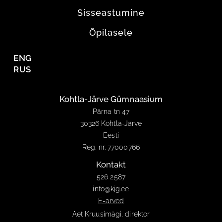
Sisseastumine
Õpilasele
ENG
RUS
Kohtla-Järve Gümnaasium
Pärna tn 47
30326 Kohtla-Järve
Eesti
Reg. nr. 77000766
Kontakt
526 2587
info@kjg.ee
E-arved
Aet Kruusimägi, direktor