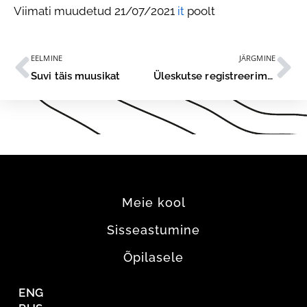
Viimati muudetud 21/07/2021
it
poolt
EELMINE
JÄRGMINE
Suvi täis muusikat
Üleskutse registreerimata vaktsineerimiseks
Meie kool
Sisseastumine
Õpilasele
ENG