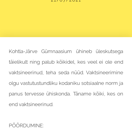
Kohtla-Järve Gümnaasium ühineb üleskutsega
täielikult ning palub kõikidel, kes veel ei ole end
vaktsineerinud, teha seda nüüd. Vaktsineerimine
olgu vastutustundliku kodaniku sotsiaalne norm ja
panus tervesse ühiskonda. Täname kõiki, kes on
end vaktsineerinud.
PÖÖRDUMINE: