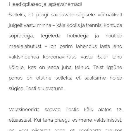
Head õpilased ja lapsevanemad!
Selleks, et peagi saabuvale sügisele võimalikult
julgelt vastu minna – käia koolis ja trennis, kohtuda
sõpradega, tegeleda hobidega ja nautida
meelelahutust – on parim lahendus lasta end
vaktsineerida koroonaviiruse vastu. Suur tänu
kõigile, kes on seda juba teinud. Teist igaühe
panus on oluline selleks, et saaksime hoida
sügisel Eesti elu avatuna.
Vaktsineerida saavad Eestis kõik alates 12.
eluaastast. Kui teha praegu esimene vaktsiinisüst,
on veel piisavalt aega, et kooliaasta alguses