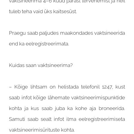
vaktsineerima 4–6 kuud pärast tervenemist ja neil
tuleb teha vaid üks kaitsesüst.
Praegu saab paljudes maakondades vaktsineerida
end ka eelregistreerimata.
Kuidas saan vaktsineerima?
– Kõige lihtsam on helistada telefonil 1247, kust
saab infot kõige lähemate vaktsineerimispunktide
kohta ja kus saab juba ka kohe aja broneerida.
Samuti saab sealt infot ilma eelregistreerimiseta
vaktsineerimisürituste kohta.