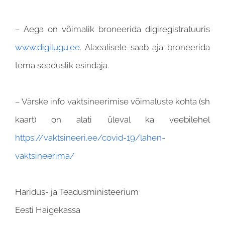
– Aega on võimalik broneerida digiregistratuuris
www.digilugu.ee
. Alaealisele saab aja broneerida
tema seaduslik esindaja.
– Värske info vaktsineerimise võimaluste kohta (sh
kaart) on alati üleval ka veebilehel
https://vaktsineeri.ee/covid-
19/lahen-
vaktsineerima/
Haridus- ja Teadusministeerium
Eesti Haigekassa