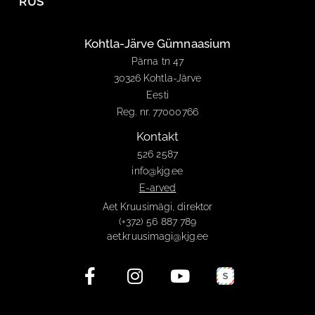
RUS
Kohtla-Järve Gümnaasium
Pärna tn 47
30326 Kohtla-Järve
Eesti
Reg. nr. 77000766
Kontakt
526 2587
info@kjg.ee
E-arved
Aet Kruusimägi, direktor
(+372) 56 887 789
aet.kruusimagi@kjg.ee