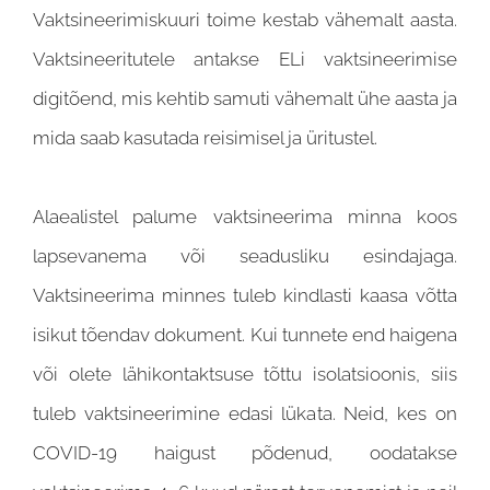
Vaktsineerimiskuuri toime kestab vähemalt aasta.
Vaktsineeritutele antakse ELi vaktsineerimise
digitõend, mis kehtib samuti vähemalt ühe aasta ja
mida saab kasutada reisimisel ja üritustel.
Alaealistel palume vaktsineerima minna koos
lapsevanema või seadusliku esindajaga.
Vaktsineerima minnes tuleb kindlasti kaasa võtta
isikut tõendav dokument. Kui tunnete end haigena
või olete lähikontaktsuse tõttu isolatsioonis, siis
tuleb vaktsineerimine edasi lükata. Neid, kes on
COVID-19 haigust põdenud, oodatakse