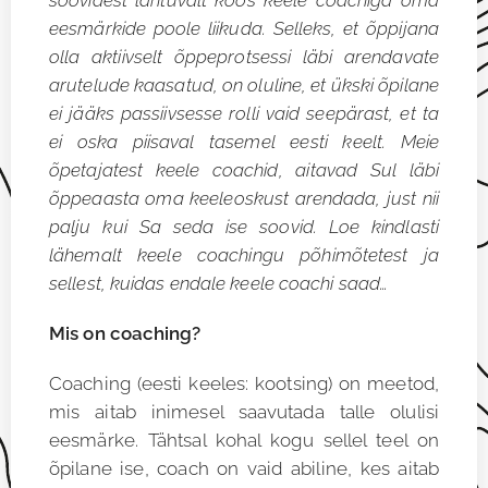
eesmärkide poole liikuda. Selleks, et õppijana
olla aktiivselt õppeprotsessi läbi arendavate
arutelude kaasatud, on oluline, et ükski õpilane
ei jääks passiivsesse rolli vaid seepärast, et ta
ei oska piisaval tasemel eesti keelt. Meie
õpetajatest keele coachid, aitavad Sul läbi
õppeaasta oma keeleoskust arendada, just nii
palju kui Sa seda ise soovid. Loe kindlasti
lähemalt keele coachingu põhimõtetest ja
sellest, kuidas endale keele coachi saad…
Mis on coaching?
Coaching (eesti keeles: kootsing) on meetod,
mis aitab inimesel saavutada talle olulisi
eesmärke. Tähtsal kohal kogu sellel teel on
õpilane ise, coach on vaid abiline, kes aitab