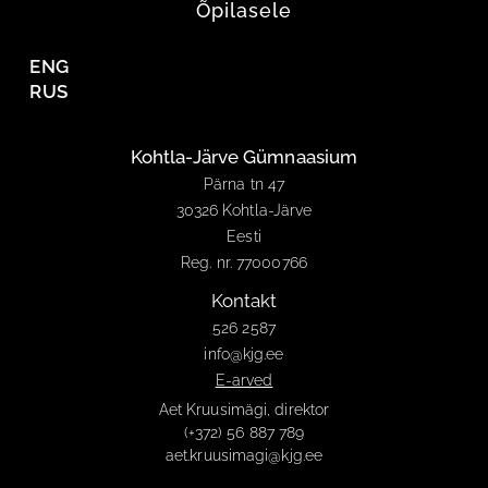
Õpilasele
ENG
RUS
Kohtla-Järve Gümnaasium
Pärna tn 47
30326 Kohtla-Järve
Eesti
Reg. nr. 77000766
Kontakt
526 2587
info@kjg.ee
E-arved
Aet Kruusimägi, direktor
(+372) 56 887 789
aet.kruusimagi@kjg.ee