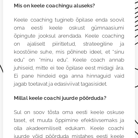
Mis on keele coachingu aluseks?
Keele coaching tugineb õpilase enda soovil
oma eesti keele oskust gümnaasiumi
õpingute jooksul arendada. Keele coaching
on ajaliselt piiritletud, strateegiline ja
koostöine suhe, mis põhineb ideel, et “sinu
edu” on “minu edu”. Keele coach annab
juhiseid, mitte ei tee õpilase eest midagi ära.
Ei pane hindeid ega anna hinnaguid vaid
jagab toetavat ja edasiviivat tagasisidet.
Millal keele coachi juurde pöörduda?
Sul on soov tõsta oma eesti keele oskuse
taset, et muuta õppimine efektiivsemaks ja
olla akadeemiliselt edukam. Keele coachi
juurde võid pöörduda mistahes eesti keele