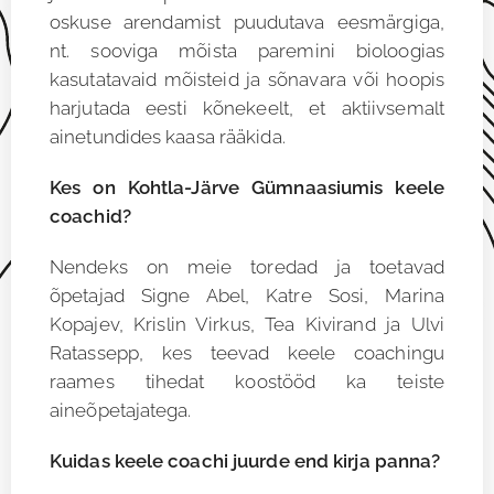
oskuse arendamist puudutava eesmärgiga,
nt. sooviga mõista paremini bioloogias
kasutatavaid mõisteid ja sõnavara või hoopis
harjutada eesti kõnekeelt, et aktiivsemalt
ainetundides kaasa rääkida.
Kes on Kohtla-Järve Gümnaasiumis keele
coachid?
Nendeks on meie toredad ja toetavad
õpetajad Signe Abel, Katre Sosi, Marina
Kopajev, Krislin Virkus, Tea Kivirand ja Ulvi
Ratassepp, kes teevad keele coachingu
raames tihedat koostööd ka teiste
aineõpetajatega.
Kuidas keele coachi juurde end kirja panna?