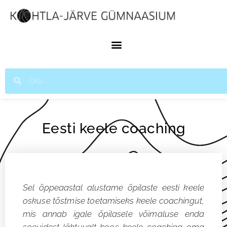
Eesti keele coaching
Sel õppeaastal alustame õpilaste eesti keele
oskuse tõstmise toetamiseks keele coachingut,
mis annab igale õpilasele võimaluse enda
soovidest lähtuvalt koos keele coachiga oma