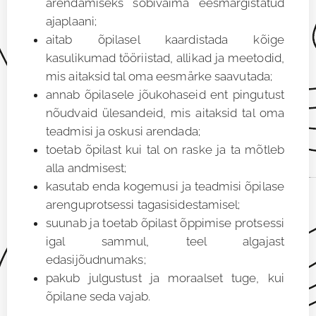
arendamiseks sobivaima eesmärgistatud
ajaplaani;
aitab õpilasel kaardistada kõige
kasulikumad tööriistad, allikad ja meetodid,
mis aitaksid tal oma eesmärke saavutada;
annab õpilasele jõukohaseid ent pingutust
nõudvaid ülesandeid, mis aitaksid tal oma
teadmisi ja oskusi arendada;
toetab õpilast kui tal on raske ja ta mõtleb
alla andmisest;
kasutab enda kogemusi ja teadmisi õpilase
arenguprotsessi tagasisidestamisel;
suunab ja toetab õpilast õppimise protsessi
igal sammul, teel algajast
edasijõudnumaks;
pakub julgustust ja moraalset tuge, kui
õpilane seda vajab.