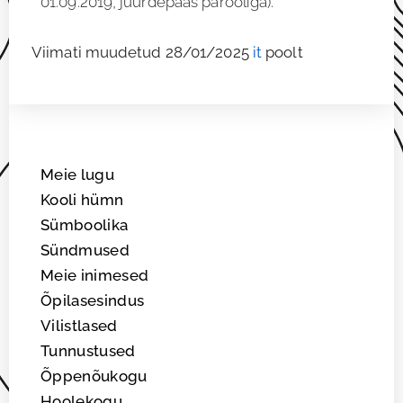
01.09.2019, juurdepääs parooliga).
Viimati muudetud 28/01/2025
it
poolt
Meie lugu
Kooli hümn
Sümboolika
Sündmused
Meie inimesed
Õpilasesindus
Vilistlased
Tunnustused
Õppenõukogu
Hoolekogu