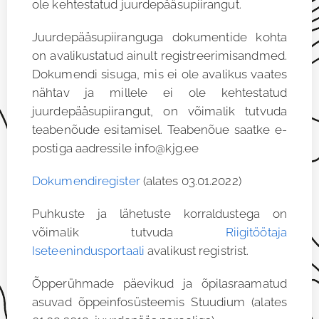
ole kehtestatud juurdepääsupiirangut.
Juurdepääsupiiranguga dokumentide kohta
on avalikustatud ainult registreerimisandmed.
Dokumendi sisuga, mis ei ole avalikus vaates
nähtav ja millele ei ole kehtestatud
juurdepääsupiirangut, on võimalik tutvuda
teabenõude esitamisel. Teabenõue saatke e-
postiga aadressile
info@kjg.ee
Dokumendiregister
(alates 03.01.2022)
Puhkuste ja lähetuste korraldustega on
võimalik tutvuda
Riigitöötaja
Iseteenindusportaali
avalikust registrist.
Õpperühmade päevikud ja õpilasraamatud
asuvad õppeinfosüsteemis Stuudium (alates