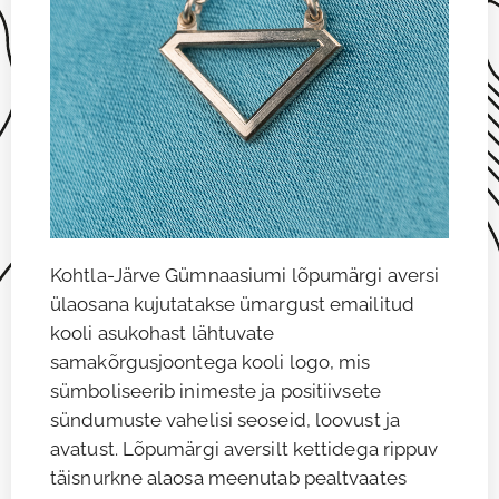
Kohtla-Järve Gümnaasiumi lõpumärgi aversi
ülaosana kujutatakse ümargust emailitud
kooli asukohast lähtuvate
samakõrgusjoontega kooli logo, mis
sümboliseerib inimeste ja positiivsete
sündumuste vahelisi seoseid, loovust ja
avatust. Lõpumärgi aversilt kettidega rippuv
täisnurkne alaosa meenutab pealtvaates