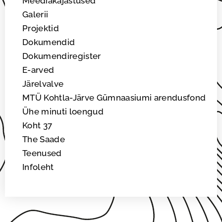
Meediakajastused
Galerii
Projektid
Dokumendid
Dokumendiregister
E-arved
Järelvalve
MTÜ Kohtla-Järve Gümnaasiumi arendusfond
Ühe minuti loengud
Koht 37
The Saade
Teenused
Infoleht