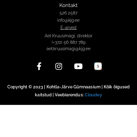
Kontakt
526 2587
info@kjg.ee
E-arved
Aet Kruusimägi, direktor
(+372) 56 887 789
aet.kruusimagi@kjg.ee
Copyright © 2023 | Kohtla-Järve Gümnaasium | Kõik õigused
kaitstud | Veebiarendus:
Cloudey