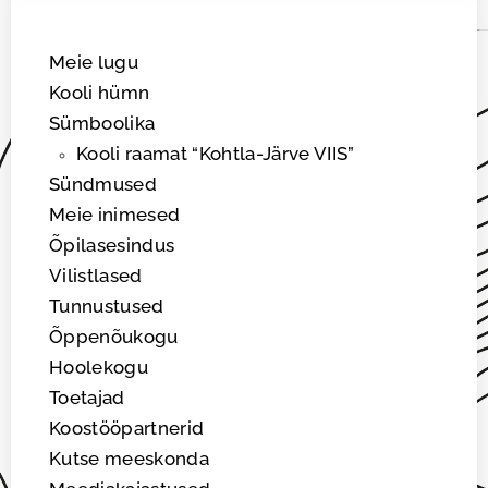
Meie lugu
Kooli hümn
Sümboolika
Kooli raamat “Kohtla-Järve VIIS”
Sündmused
Meie inimesed
Õpilasesindus
Vilistlased
Tunnustused
Õppenõukogu
Hoolekogu
Toetajad
Koostööpartnerid
Kutse meeskonda