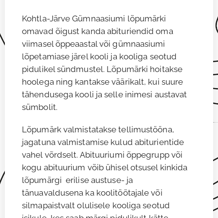
Kohtla-Järve Gümnaasiumi lõpumärki
omavad õigust kanda abituriendid oma
viimasel õppeaastal või gümnaasiumi
lõpetamiase järel kooli ja kooliga seotud
pidulikel sündmustel. Lõpumärki hoitakse
hoolega ning kantakse väärikalt, kui suure
tähendusega kooli ja selle inimesi austavat
sümbolit.
Lõpumärk valmistatakse tellimustööna,
jagatuna valmistamise kulud abiturientide
vahel võrdselt. Abituuriumi õppegrupp või
kogu abituurium võib ühisel otsusel kinkida
lõpumärgi erilise austuse- ja
tänuavaldusena ka koolitöötajale või
silmapaistvalt olulisele kooliga seotud
isikule, kes saab märgi pidulikult kätte