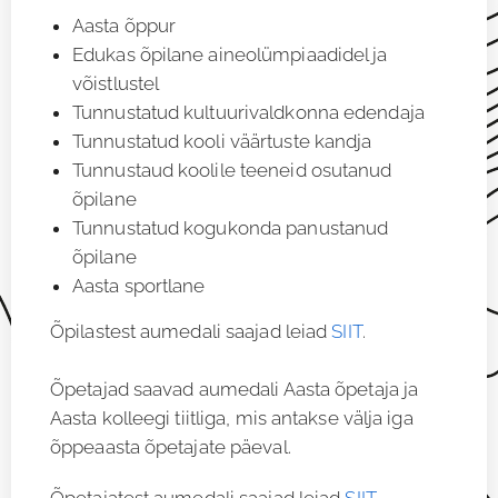
Aasta õppur
Edukas õpilane aineolümpiaadidel ja
võistlustel
Tunnustatud kultuurivaldkonna edendaja
Tunnustatud kooli väärtuste kandja
Tunnustaud koolile teeneid osutanud
õpilane
Tunnustatud kogukonda panustanud
õpilane
Aasta sportlane
Õpilastest aumedali saajad leiad
SIIT
.
Õpetajad saavad aumedali Aasta õpetaja ja
Aasta kolleegi tiitliga, mis antakse välja iga
õppeaasta õpetajate päeval.
Õpetajatest aumedali saajad leiad
SIIT
.