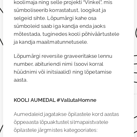
koolimaja ning selle projekti “Vinkel”, mis
sümboliseerib korrastatust, loogikat ja
selgeid sihte. Lõpumärgi kahe osa
sümboleid saab iga kandja enda jaoks
mõtestada, tuginedes kooli põhiväärtustele
ja kandja maailmatunnetusele.
Lõpumärgi reversile graveeritakse lennu
number, abituriendi nimi (soovi korral
hüüdnimi või initsiaalid) ning lõpetamise
aasta.
KOOLI AUMEDAL #VallutaHomne
Aumedaleid jagatakse õpilastele kord aastas
õppeaasta lõpuaktustel silmapaistvatele
õpilastele järgmistes kategooriates: