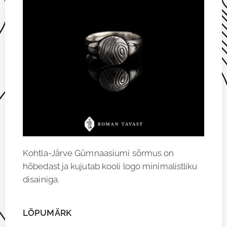
Kohtla-Järve Gümnaasiumi sõrmus on
hõbedast ja kujutab kooli logo minimalistliku
disainiga.
LÕPUMÄRK