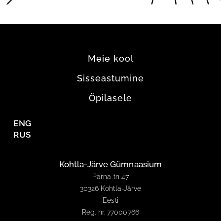
Meie kool
Sisseastumine
Õpilasele
ENG
RUS
Kohtla-Järve Gümnaasium
Pärna tn 47
30326 Kohtla-Järve
Eesti
Reg. nr. 77000766