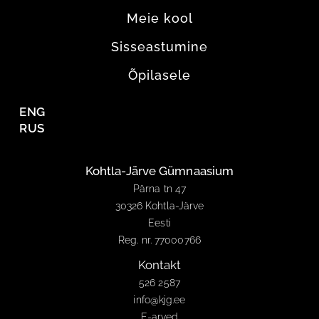
Meie kool
Sisseastumine
Õpilasele
ENG
RUS
Kohtla-Järve Gümnaasium
Pärna tn 47
30326 Kohtla-Järve
Eesti
Reg. nr. 77000766
Kontakt
526 2587
info@kjg.ee
E-arved