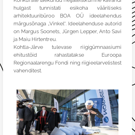
hulgast tunnistati esikoha vääriliseks
arhitektuuribüroo BOA OÜ ideelahendus
märgusõnaga „Vinkel“. Ideelahenduse autorid
on Margus Soonets, Jürgen Lepper, Anto Savi
ja Maiu Hirtentreu.
Kohtla-Järve tulevase riigigümnaasiumi
ehitustöid rahastatakse Euroopa
Regionaalarengu Fondi ning riigieelarvelistest
vahenditest.