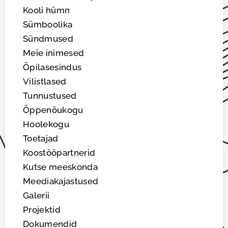
Kooli hümn
Sümboolika
Sündmused
Meie inimesed
Õpilasesindus
Vilistlased
Tunnustused
Õppenõukogu
Hoolekogu
Toetajad
Koostööpartnerid
Kutse meeskonda
Meediakajastused
Galerii
Projektid
Dokumendid