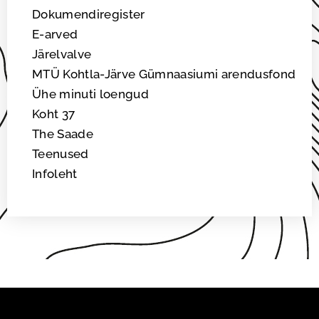
Dokumendiregister
E-arved
Järelvalve
MTÜ Kohtla-Järve Gümnaasiumi arendusfond
Ühe minuti loengud
Koht 37
The Saade
Teenused
Infoleht