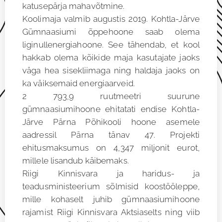
katusepärja mahavõtmine.
Koolimaja valmib augustis 2019. Kohtla-Järve
Gümnaasiumi õppehoone saab olema
liginullenergiahoone. See tähendab, et kool
hakkab olema kõikide maja kasutajate jaoks
väga hea sisekliimaga ning haldaja jaoks on
ka väiksemaid energiaarveid.
2 793,9 ruutmeetri suurune
gümnaasiumihoone ehitatati endise Kohtla-
Järve Pärna Põhikooli hoone asemele
aadressil Pärna tänav 47. Projekti
ehitusmaksumus on 4,347 miljonit eurot,
millele lisandub käibemaks.
Riigi Kinnisvara ja haridus- ja
teadusministeerium sõlmisid koostööleppe,
mille kohaselt juhib gümnaasiumihoone
rajamist Riigi Kinnisvara Aktsiaselts ning viib